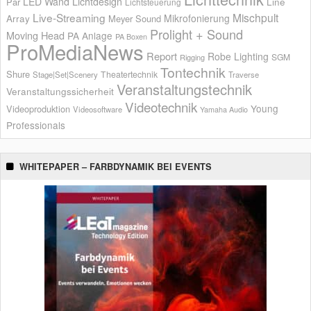
LED Wand
Lichtdesign
Par
Line
Lichtsteuerung
Live-Streaming
Mischpult
Mikrofonierung
Array
Meyer Sound
Prolight + Sound
Moving Head
PA Anlage
PA Boxen
ProMediaNews
Report
Robe Lighting
SGM
Rigging
Tontechnik
Shure
Theatertechnik
Stage|Set|Scenery
Traverse
Veranstaltungstechnik
Veranstaltungssicherheit
Videotechnik
Young
Videoproduktion
Videosoftware
Yamaha Audio
Professionals
WHITEPAPER – FARBDYNAMIK BEI EVENTS