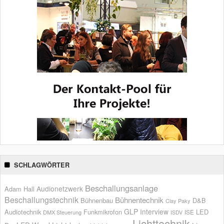
SCHLAGWÖRTER
Beschallungsanlage
Audionetzwerk
Adam Hall
Beschallungstechnik
Bühnentechnik
Bühnenbau
D&B
Clay Paky
GLP
Interview
Audiotechnik
Funkmikrofon
LED
ISE
DMX Steuerung
ISDV
Lichttechnik