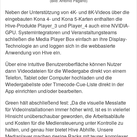
(Bild: Antonio Pagano)
Neben der Unterstützung von 4K- und 8K-Videos über die
eingebauten Kona 4- und Kona 5-Karten enthalten die
Hive-Produkte Player_3 und Player_4 auch eine NVIDIA-
GPU. Systemintegratoren und Veranstaltungsteams
schließen die Media Player Box einfach an ihre Display-
Technologie an und loggen sich in die webbasierte
Anwendung von Hive ein.
Über eine intuitive Benutzeroberfläche können Nutzer
dann Videodateien für die Wiedergabe direkt von einem
Telefon, Tablet oder Computer hochladen und die
Wiedergabeliste oder Timecode-Cue-Liste direkt in der
App einrichten und/oder bearbeiten.
Green hält abschließend fest: „Da die visuelle Messlatte
für Videoinstallationen immer höher wird, ist es in vielerlei
Hinsicht unüberschaubar geworden, die Arbeitsabläufe
und Kosten für die Mediensteuerung unter Kontrolle zu
halten, und genau hier bietet Hive Abhilfe. Unsere
Mediaplayer machen riesige Racks mit teurer, komplexer