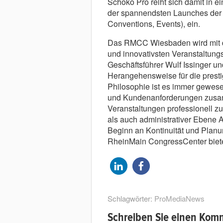
Schoko Pro reiht sich damit in e
der spannendsten Launches der 
Conventions, Events), ein.
Das RMCC Wiesbaden wird mit d
und innovativsten Veranstaltung
Geschäftsführer Wulf Issinger u
Herangehensweise für die prestig
Philosophie ist es immer gewese
und Kundenanforderungen zusam
Veranstaltungen professionell zu
als auch administrativer Ebene A
Beginn an Kontinuität und Planun
RheinMain CongressCenter biet
Schlagwörter:
ProMediaNews
Schreiben Sie einen Kom