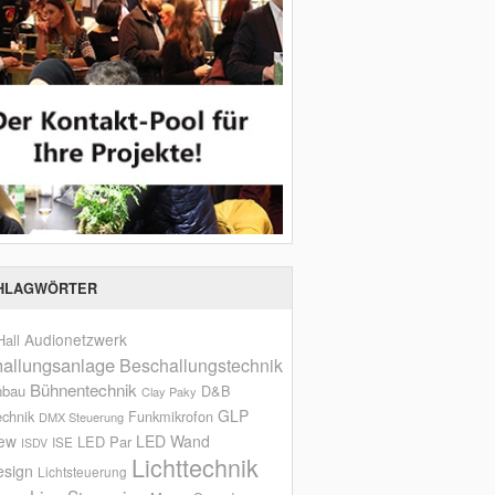
HLAGWÖRTER
Audionetzwerk
all
allungsanlage
Beschallungstechnik
Bühnentechnik
nbau
D&B
Clay Paky
GLP
echnik
Funkmikrofon
DMX Steuerung
iew
LED Wand
LED Par
ISE
ISDV
Lichttechnik
esign
Lichtsteuerung