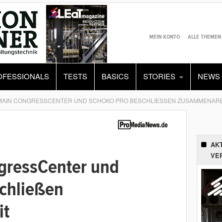
MEIN KONTO
ALLE THEMEN
OFESSIONALS
TESTS
BASICS
STORIES
NEWS
MAIN CONGRESSCENTER UND SCHOKO PRO BESCHLIESSEN ZUSAMMENARBE
AK
VE
gressCenter und
chließen
it