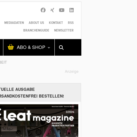
MEDIADATEN
ABOUT US
KONTAKT
RSS
BRANCHENGUIDE
NEWSLETTER
Alles
Shop
SUCHEN
ABO & SHOP
IT
Anzeige
TUELLE AUSGABE
RSANDKOSTENFREI BESTELLEN!