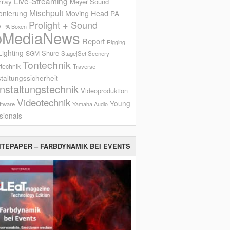
Live-Streaming
rray
Meyer Sound
Mischpult
onierung
Moving Head
PA
Prolight + Sound
e
PA Boxen
oMediaNews
Report
Rigging
ighting
Shure
SGM
Stage|Set|Scenery
Tontechnik
technik
Traverse
taltungssicherheit
nstaltungstechnik
Videoproduktion
Videotechnik
Young
ftware
Yamaha Audio
sionals
ITEPAPER – FARBDYNAMIK BEI EVENTS