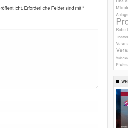
Line A
Mikrof
öffentlicht.
Erforderliche Felder sind mit
*
Anlag
Pr
Robe L
Theater
Verans
Vera
Videoso
Profes
WH