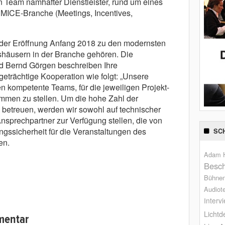
in Team namhafter Dienstleister, rund um eines
MICE-Branche (Meetings, Incentives,
er Eröffnung Anfang 2018 zu den modernsten
shäusern in der Branche gehören. Die
nd Bernd Görgen beschreiben Ihre
eträchtige Kooperation wie folgt: „Unsere
n kompetente Teams, für die jeweiligen Projekt-
men zu stellen. Um die hohe Zahl der
 betreuen, werden wir sowohl auf technischer
nsprechpartner zur Verfügung stellen, die von
gssicherheit für die Veranstaltungen des
SC
en.
Adam H
Besch
Bühne
Audiot
Interv
Lichtd
mentar