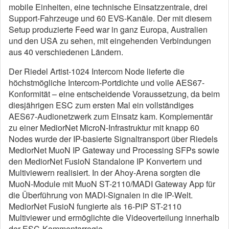
mobile Einheiten, eine technische Einsatzzentrale, drei
Support-Fahrzeuge und 60 EVS-Kanäle. Der mit diesem
Setup produzierte Feed war in ganz Europa, Australien
und den USA zu sehen, mit eingehenden Verbindungen
aus 40 verschiedenen Ländern.
Der Riedel Artist-1024 Intercom Node lieferte die
höchstmögliche Intercom-Portdichte und volle AES67-
Konformität – eine entscheidende Voraussetzung, da beim
diesjährigen ESC zum ersten Mal ein vollständiges
AES67-Audionetzwerk zum Einsatz kam. Komplementär
zu einer MediorNet MicroN-Infrastruktur mit knapp 60
Nodes wurde der IP-basierte Signaltransport über Riedels
MediorNet MuoN IP Gateway und Processing SFPs sowie
den MediorNet FusioN Standalone IP Konvertern und
Multiviewern realisiert. In der Ahoy-Arena sorgten die
MuoN-Module mit MuoN ST-2110/MADI Gateway App für
die Überführung von MADI-Signalen in die IP-Welt.
MediorNet FusioN fungierte als 16-PiP ST-2110
Multiviewer und ermöglichte die Videoverteilung innerhalb
der ESC-Kommentarregie.