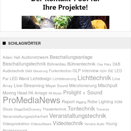
SCHLAGWÖRTER
Beschallungsanlage
Audionetzwerk
Adam Hall
Beschallungstechnik
Bühnentechnik
Bühnenbau
D&B
Clay Paky
GLP
Interview
Audiotechnik
Funkmikrofon
LED
ISE
DMX Steuerung
ISDV
Lichttechnik
LED Wand
Lichtdesign
Par
Line
Lichtsteuerung
Live-Streaming
Mischpult
Mikrofonierung
Array
Meyer Sound
Prolight + Sound
Moving Head
PA Anlage
PA Boxen
ProMediaNews
Report
Robe Lighting
SGM
Rigging
Tontechnik
Shure
Theatertechnik
Stage|Set|Scenery
Traverse
Veranstaltungstechnik
Veranstaltungssicherheit
Videotechnik
Young
Videoproduktion
Videosoftware
Yamaha Audio
Professionals