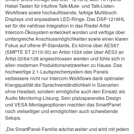
Hebel-Tasten für intuitive Talk-Mute- und Talk-Listen-
Workflows sowie hochauflösende, farbige Multitouch-
Displays und anpassbare LED-Ringe. Das DSP-1216HL
sei für die nahtlose Integration in das Riedel Artist
Intercom-Ökosystem entwickelt worden und verfüge über
umfangreiche Anschlussmöglichkeiten sowie einen klaren
Fokus auf offene IP-Standards. Es könne über AES67
(SMPTE ST 2110-30) an Artist-1024 oder über AES3 an
Artist-32/64/128 angeschlossen werden und fühle sich in
allen modernen Produktionsnetzwerken zu Hause. Das
hochwertige 2.1-Lautsprechersystem des Panels
verbessere nicht nur Intercom-Workflows dank optimaler
Klangqualität die Sprachverständlichkeit in Szenarien
ohne Headset, sondern ermögliche auch den Einsatz als
Audio Monitoring-Lösung. Sein platzsparendes Design
und VESA-Montageoptionen machten das SmartPanel
noch vielseitiger und ermöglichten auch schwebende
Setups.
„Die SmartPanel-Familie wächst weiter und wird mit jedem