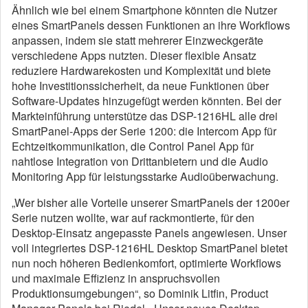
Ähnlich wie bei einem Smartphone könnten die Nutzer
eines SmartPanels dessen Funktionen an ihre Workflows
anpassen, indem sie statt mehrerer Einzweckgeräte
verschiedene Apps nutzten. Dieser flexible Ansatz
reduziere Hardwarekosten und Komplexität und biete
hohe Investitionssicherheit, da neue Funktionen über
Software-Updates hinzugefügt werden könnten. Bei der
Markteinführung unterstütze das DSP-1216HL alle drei
SmartPanel-Apps der Serie 1200: die Intercom App für
Echtzeitkommunikation, die Control Panel App für
nahtlose Integration von Drittanbietern und die Audio
Monitoring App für leistungsstarke Audioüberwachung.
„Wer bisher alle Vorteile unserer SmartPanels der 1200er
Serie nutzen wollte, war auf rackmontierte, für den
Desktop-Einsatz angepasste Panels angewiesen. Unser
voll integriertes DSP-1216HL Desktop SmartPanel bietet
nun noch höheren Bedienkomfort, optimierte Workflows
und maximale Effizienz in anspruchsvollen
Produktionsumgebungen“, so Dominik Litfin, Product