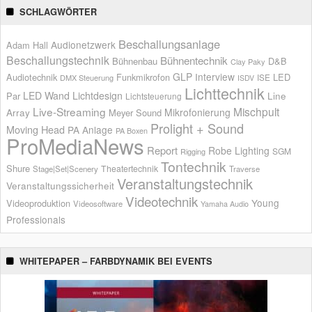
SCHLAGWÖRTER
Beschallungsanlage
Audionetzwerk
Adam Hall
Beschallungstechnik
Bühnentechnik
Bühnenbau
D&B
Clay Paky
GLP
Interview
Audiotechnik
Funkmikrofon
LED
ISE
DMX Steuerung
ISDV
Lichttechnik
LED Wand
Lichtdesign
Par
Line
Lichtsteuerung
Live-Streaming
Mischpult
Mikrofonierung
Array
Meyer Sound
Prolight + Sound
Moving Head
PA Anlage
PA Boxen
ProMediaNews
Report
Robe Lighting
SGM
Rigging
Tontechnik
Shure
Theatertechnik
Stage|Set|Scenery
Traverse
Veranstaltungstechnik
Veranstaltungssicherheit
Videotechnik
Young
Videoproduktion
Videosoftware
Yamaha Audio
Professionals
WHITEPAPER – FARBDYNAMIK BEI EVENTS