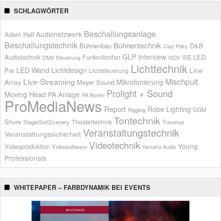
SCHLAGWÖRTER
Beschallungsanlage
Audionetzwerk
Adam Hall
Beschallungstechnik
Bühnentechnik
Bühnenbau
D&B
Clay Paky
GLP
Interview
Audiotechnik
Funkmikrofon
LED
ISE
DMX Steuerung
ISDV
Lichttechnik
LED Wand
Lichtdesign
Par
Line
Lichtsteuerung
Live-Streaming
Mischpult
Mikrofonierung
Array
Meyer Sound
Prolight + Sound
Moving Head
PA Anlage
PA Boxen
ProMediaNews
Report
Robe Lighting
SGM
Rigging
Tontechnik
Shure
Theatertechnik
Stage|Set|Scenery
Traverse
Veranstaltungstechnik
Veranstaltungssicherheit
Videotechnik
Young
Videoproduktion
Videosoftware
Yamaha Audio
Professionals
WHITEPAPER – FARBDYNAMIK BEI EVENTS