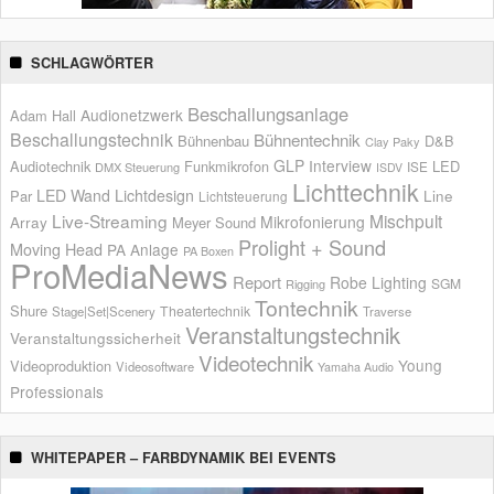
SCHLAGWÖRTER
Beschallungsanlage
Audionetzwerk
Adam Hall
Beschallungstechnik
Bühnentechnik
Bühnenbau
D&B
Clay Paky
GLP
Interview
Audiotechnik
Funkmikrofon
LED
ISE
DMX Steuerung
ISDV
Lichttechnik
LED Wand
Lichtdesign
Par
Line
Lichtsteuerung
Live-Streaming
Mischpult
Mikrofonierung
Array
Meyer Sound
Prolight + Sound
Moving Head
PA Anlage
PA Boxen
ProMediaNews
Report
Robe Lighting
SGM
Rigging
Tontechnik
Shure
Theatertechnik
Stage|Set|Scenery
Traverse
Veranstaltungstechnik
Veranstaltungssicherheit
Videotechnik
Young
Videoproduktion
Videosoftware
Yamaha Audio
Professionals
WHITEPAPER – FARBDYNAMIK BEI EVENTS