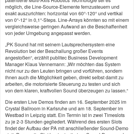
patentierte Multi-Axis Robotics Technologie sei es
möglich, die Line-Source-Elemente fernzusteuern und
exakt auszurichten: horizontal von 60°-120° und vertikal
von 0°-12° in 0,1°-Steps. Line-Arrays könnten so mit einem
vergleichsweise geringen Aufwand an die Beschaffenheit
von jeder Umgebung angepasst werden.
„PK Sound hat mit seinem Lautsprechersystem eine
Revolution bei der Beschallung großer Events
angestoßen“, erzählt publitec Business Development
Manager Klaus Vennemann: „Wir möchten das System
nicht nur zu den Leuten bringen und vorführen, sondern
ihnen auch die Möglichkeit geben, direkt selbst damit zu
arbeiten, die motorisierte Steuerung zu testen und sich
von dem klaren, kraftvollen Sound überzeugen zu lassen.“
Die ersten Live Demos finden am 16. September 2025 im
Crystal Ballroom in Karlsruhe und am 18. September im
Westbad in Leipzig statt. Ein Termin ist in zwei Timeslots
zu je 2-3 Stunden gegliedert. Während des ersten Slots
findet der Aufbau der PA mit anschließender Sound-Demo