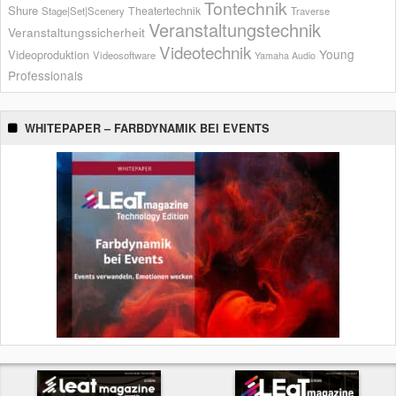
Tontechnik
Shure
Theatertechnik
Stage|Set|Scenery
Traverse
Veranstaltungstechnik
Veranstaltungssicherheit
Videotechnik
Young
Videoproduktion
Videosoftware
Yamaha Audio
Professionals
WHITEPAPER – FARBDYNAMIK BEI EVENTS