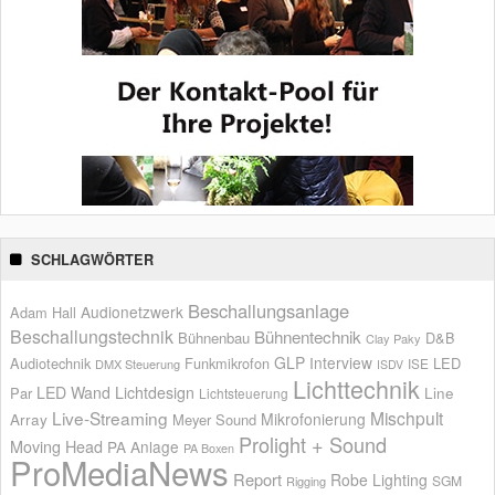
SCHLAGWÖRTER
Beschallungsanlage
Audionetzwerk
Adam Hall
Beschallungstechnik
Bühnentechnik
Bühnenbau
D&B
Clay Paky
GLP
Interview
Audiotechnik
Funkmikrofon
LED
ISE
DMX Steuerung
ISDV
Lichttechnik
LED Wand
Lichtdesign
Par
Line
Lichtsteuerung
Live-Streaming
Mischpult
Mikrofonierung
Array
Meyer Sound
Prolight + Sound
Moving Head
PA Anlage
PA Boxen
ProMediaNews
Report
Robe Lighting
SGM
Rigging