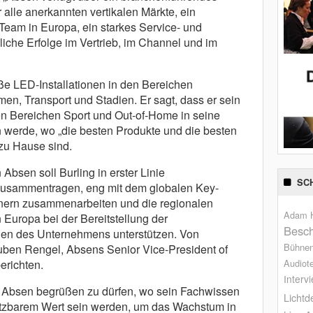
 alle anerkannten vertikalen Märkte, ein
eam in Europa, ein starkes Service- und
che Erfolge im Vertrieb, im Channel und im
ße LED-Installationen in den Bereichen
men, Transport und Stadien. Er sagt, dass er sein
n Bereichen Sport und Out-of-Home in seine
 werde, wo „die besten Produkte und die besten
 zu Hause sind.
bsen soll Burling in erster Linie
SC
 zusammentragen, eng mit dem globalen Key-
nern zusammenarbeiten und die regionalen
Adam H
Europa bei der Bereitstellung der
Besch
n des Unternehmens unterstützen. Von
Bühne
uben Rengel, Absens Senior Vice-President of
Audiot
erichten.
Interv
i Absen begrüßen zu dürfen, wo sein Fachwissen
Lichtd
tzbarem Wert sein werden, um das Wachstum in