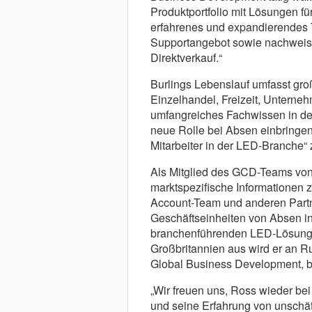
Produktportfolio mit Lösungen für
erfahrenes und expandierendes T
Supportangebot sowie nachweisli
Direktverkauf.“
Burlings Lebenslauf umfasst gro
Einzelhandel, Freizeit, Unterneh
umfangreiches Fachwissen in de
neue Rolle bei Absen einbringen
Mitarbeiter in der LED-Branche“
Als Mitglied des GCD-Teams von A
marktspezifische Informationen
Account-Team und anderen Part
Geschäftseinheiten von Absen in 
branchenführenden LED-Lösunge
Großbritannien aus wird er an R
Global Business Development, b
„Wir freuen uns, Ross wieder be
und seine Erfahrung von unschä