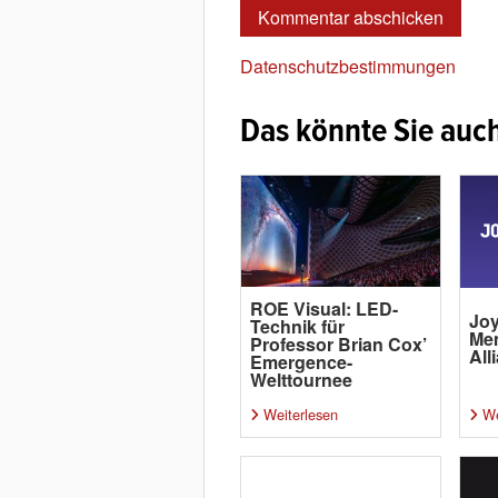
Datenschutzbestimmungen
Das könnte Sie auch
ROE Visual: LED-
Joy
Technik für
Me
Professor Brian Cox’
All
Emergence-
Welttournee
Weiterlesen
We