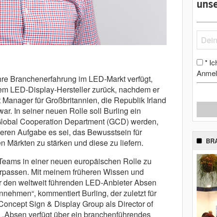
unse
Ic
*
Anmel
ahre Branchenerfahrung im LED-Markt verfügt,
 dem LED-Display-Hersteller zurück, nachdem er
Manager für Großbritannien, die Republik Irland
ar. In seiner neuen Rolle soll Burling ein
 Global Cooperation Department (GCD) werden,
deren Aufgabe es sei, das Bewusstsein für
BR
 Märkten zu stärken und diese zu liefern.
Teams in einer neuen europäischen Rolle zu
erpassen. Mit meinem früheren Wissen und
für den weltweit führenden LED-Anbieter Absen
nnehmen“, kommentiert Burling, der zuletzt für
Concept Sign & Display Group als Director of
 „Absen verfügt über ein branchenführendes