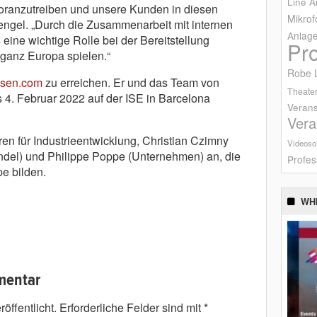
Line A
ranzutreiben und unsere Kunden in diesen
Mikrof
Rengel. „Durch die Zusammenarbeit mit internen
Anlag
eine wichtige Rolle bei der Bereitstellung
Pr
ganz Europa spielen.“
Robe L
bsen.com
zu erreichen. Er und das Team von
Theater
4. Februar 2022 auf der ISE in Barcelona
Verans
Vera
ren für Industrieentwicklung, Christian Czimny
Videoso
ndel) und Philippe Poppe (Unternehmen) an, die
Profes
e bilden.
WH
mentar
öffentlicht.
Erforderliche Felder sind mit
*