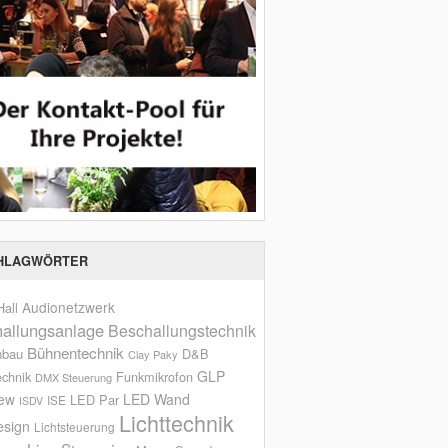
HLAGWÖRTER
Audionetzwerk
all
allungsanlage
Beschallungstechnik
Bühnentechnik
nbau
D&B
Clay Paky
GLP
echnik
Funkmikrofon
DMX Steuerung
iew
LED Wand
LED Par
ISE
ISDV
Lichttechnik
esign
Lichtsteuerung