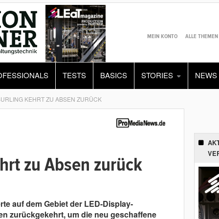
MEIN KONTO
ALLE THEMEN
OFESSIONALS
TESTS
BASICS
STORIES
NEWS
URLING KEHRT ZU ABSEN ZURÜCK
AK
VE
hrt zu Absen zurück
rte auf dem Gebiet der LED-Display-
n zurückgekehrt, um die neu geschaffene