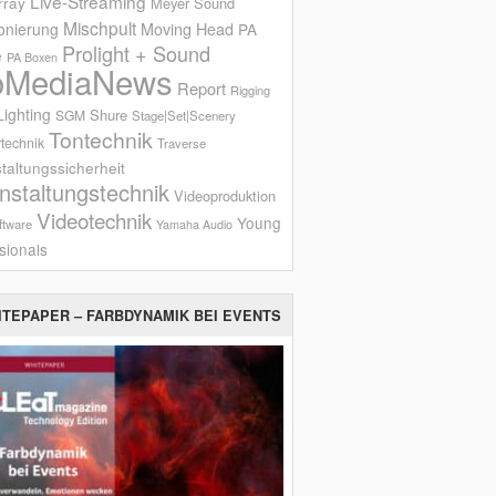
Live-Streaming
rray
Meyer Sound
Mischpult
onierung
Moving Head
PA
Prolight + Sound
e
PA Boxen
oMediaNews
Report
Rigging
ighting
Shure
SGM
Stage|Set|Scenery
Tontechnik
technik
Traverse
taltungssicherheit
nstaltungstechnik
Videoproduktion
Videotechnik
Young
ftware
Yamaha Audio
sionals
ITEPAPER – FARBDYNAMIK BEI EVENTS