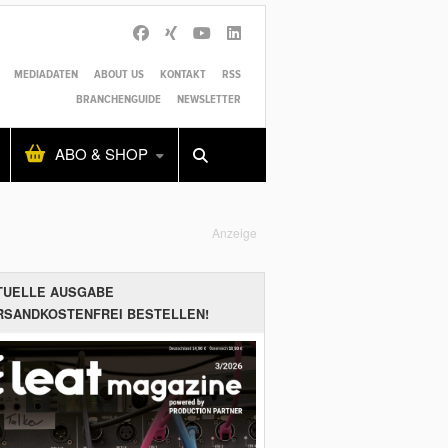
MEDIADATEN
ABOUT US
KONTAKT
RSS
BRANCHENGUIDE
NEWSLETTER
Alles
Shop
SUCHEN
ABO & SHOP
Anzeige
TUELLE AUSGABE
RSANDKOSTENFREI BESTELLEN!