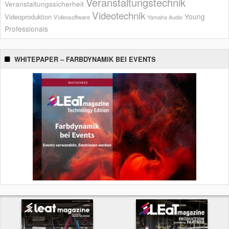
Veranstaltungstechnik
Veranstaltungssicherheit
Videotechnik
Young
Videoproduktion
Videosoftware
Yamaha Audio
Professionals
WHITEPAPER – FARBDYNAMIK BEI EVENTS