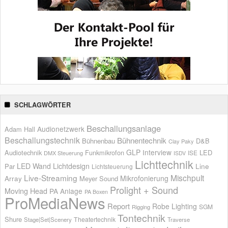
SCHLAGWÖRTER
Beschallungsanlage
Audionetzwerk
Adam Hall
Beschallungstechnik
Bühnentechnik
Bühnenbau
D&B
Clay Paky
GLP
Interview
Audiotechnik
Funkmikrofon
LED
ISE
DMX Steuerung
ISDV
Lichttechnik
LED Wand
Lichtdesign
Par
Line
Lichtsteuerung
Live-Streaming
Mischpult
Mikrofonierung
Array
Meyer Sound
Prolight + Sound
Moving Head
PA Anlage
PA Boxen
ProMediaNews
Report
Robe Lighting
SGM
Rigging
Tontechnik
Shure
Theatertechnik
Stage|Set|Scenery
Traverse