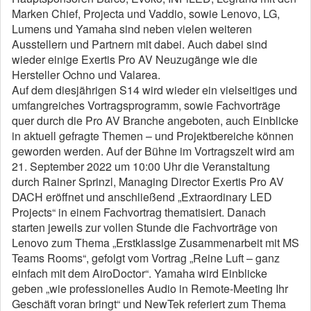
Marken Chief, Projecta und Vaddio, sowie Lenovo, LG,
Lumens und Yamaha sind neben vielen weiteren
Ausstellern und Partnern mit dabei. Auch dabei sind
wieder einige Exertis Pro AV Neuzugänge wie die
Hersteller Ochno und Valarea.
Auf dem diesjährigen S14 wird wieder ein vielseitiges und
umfangreiches Vortragsprogramm, sowie Fachvorträge
quer durch die Pro AV Branche angeboten, auch Einblicke
in aktuell gefragte Themen – und Projektbereiche können
geworden werden. Auf der Bühne im Vortragszelt wird am
21. September 2022 um 10:00 Uhr die Veranstaltung
durch Rainer Sprinzl, Managing Director Exertis Pro AV
DACH eröffnet und anschließend „Extraordinary LED
Projects“ in einem Fachvortrag thematisiert. Danach
starten jeweils zur vollen Stunde die Fachvorträge von
Lenovo zum Thema „Erstklassige Zusammenarbeit mit MS
Teams Rooms“, gefolgt vom Vortrag „Reine Luft – ganz
einfach mit dem AiroDoctor“. Yamaha wird Einblicke
geben „wie professionelles Audio in Remote-Meeting Ihr
Geschäft voran bringt“ und NewTek referiert zum Thema