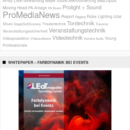
Mikrofonierung
Array
Meyer Sound
Prolight + Sound
Moving Head
PA Anlage
PA Boxen
ProMediaNews
Report
Robe Lighting
SGM
Rigging
Tontechnik
Shure
Theatertechnik
Stage|Set|Scenery
Traverse
Veranstaltungstechnik
Veranstaltungssicherheit
Videotechnik
Young
Videoproduktion
Videosoftware
Yamaha Audio
Professionals
WHITEPAPER – FARBDYNAMIK BEI EVENTS