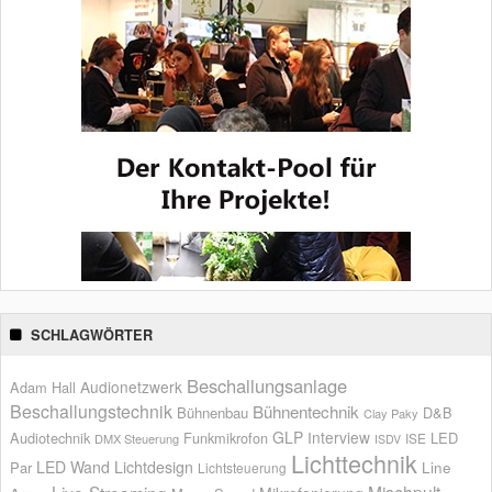
SCHLAGWÖRTER
Beschallungsanlage
Audionetzwerk
Adam Hall
Beschallungstechnik
Bühnentechnik
Bühnenbau
D&B
Clay Paky
GLP
Interview
Audiotechnik
Funkmikrofon
LED
ISE
DMX Steuerung
ISDV
Lichttechnik
LED Wand
Lichtdesign
Par
Line
Lichtsteuerung
Live-Streaming
Mischpult