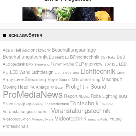
SCHLAGWÖRTER
Beschallungsanlage
Audionetzwerk
Adam Hall
Beschallungstechnik
Bühnentechnik
Bühnenbau
D&B
Clay Paky
GLP
Interview
Audiotechnik
Funkmikrofon
LED
ISE
DMX Steuerung
ISDV
Lichttechnik
LED Wand
Lichtdesign
Par
Line
Lichtsteuerung
Live-Streaming
Mischpult
Mikrofonierung
Array
Meyer Sound
Prolight + Sound
Moving Head
PA Anlage
PA Boxen
ProMediaNews
Report
Robe Lighting
SGM
Rigging
Tontechnik
Shure
Theatertechnik
Stage|Set|Scenery
Traverse
Veranstaltungstechnik
Veranstaltungssicherheit
Videotechnik
Young
Videoproduktion
Videosoftware
Yamaha Audio
Professionals