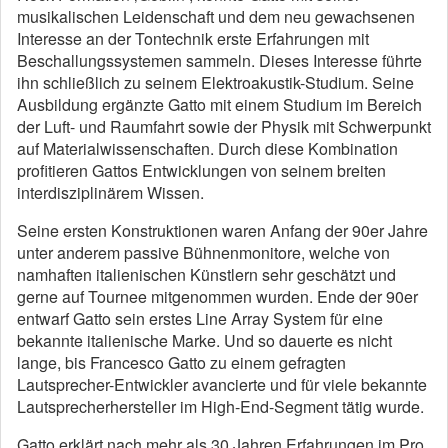
musikalischen Leidenschaft und dem neu gewachsenen
Interesse an der Tontechnik erste Erfahrungen mit
Beschallungssystemen sammeln. Dieses Interesse führte
ihn schließlich zu seinem Elektroakustik-Studium. Seine
Ausbildung ergänzte Gatto mit einem Studium im Bereich
der Luft- und Raumfahrt sowie der Physik mit Schwerpunkt
auf Materialwissenschaften. Durch diese Kombination
profitieren Gattos Entwicklungen von seinem breiten
interdisziplinärem Wissen.
Seine ersten Konstruktionen waren Anfang der 90er Jahre
unter anderem passive Bühnenmonitore, welche von
namhaften italienischen Künstlern sehr geschätzt und
gerne auf Tournee mitgenommen wurden. Ende der 90er
entwarf Gatto sein erstes Line Array System für eine
bekannte italienische Marke. Und so dauerte es nicht
lange, bis Francesco Gatto zu einem gefragten
Lautsprecher-Entwickler avancierte und für viele bekannte
Lautsprecherhersteller im High-End-Segment tätig wurde.
Gatto erklärt nach mehr als 30 Jahren Erfahrungen im Pro