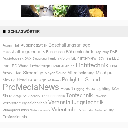
SCHLAGWÖRTER
Beschallungsanlage
Audionetzwerk
Adam Hall
Beschallungstechnik
Bühnentechnik
Bühnenbau
D&B
Clay Paky
GLP
Interview
Audiotechnik
Funkmikrofon
LED
ISE
DMX Steuerung
ISDV
Lichttechnik
LED Wand
Lichtdesign
Par
Line
Lichtsteuerung
Live-Streaming
Mischpult
Mikrofonierung
Array
Meyer Sound
Prolight + Sound
Moving Head
PA Anlage
PA Boxen
ProMediaNews
Report
Robe Lighting
SGM
Rigging
Tontechnik
Shure
Theatertechnik
Stage|Set|Scenery
Traverse
Veranstaltungstechnik
Veranstaltungssicherheit
Videotechnik
Young
Videoproduktion
Videosoftware
Yamaha Audio
Professionals