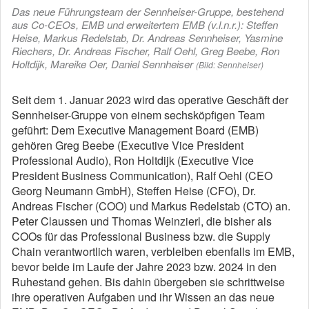
Das neue Führungsteam der Sennheiser-Gruppe, bestehend
aus Co-CEOs, EMB und erweitertem EMB (v.l.n.r.): Steffen
Heise, Markus Redelstab, Dr. Andreas Sennheiser, Yasmine
Riechers, Dr. Andreas Fischer, Ralf Oehl, Greg Beebe, Ron
Holtdijk, Mareike Oer, Daniel Sennheiser
(Bild: Sennheiser)
Seit dem 1. Januar 2023 wird das operative Geschäft der
Sennheiser-Gruppe von einem sechsköpfigen Team
geführt: Dem Executive Management Board (EMB)
gehören Greg Beebe (Executive Vice President
Professional Audio), Ron Holtdijk (Executive Vice
President Business Communication), Ralf Oehl (CEO
Georg Neumann GmbH), Steffen Heise (CFO), Dr.
Andreas Fischer (COO) und Markus Redelstab (CTO) an.
Peter Claussen und Thomas Weinzierl, die bisher als
COOs für das Professional Business bzw. die Supply
Chain verantwortlich waren, verbleiben ebenfalls im EMB,
bevor beide im Laufe der Jahre 2023 bzw. 2024 in den
Ruhestand gehen. Bis dahin übergeben sie schrittweise
ihre operativen Aufgaben und ihr Wissen an das neue