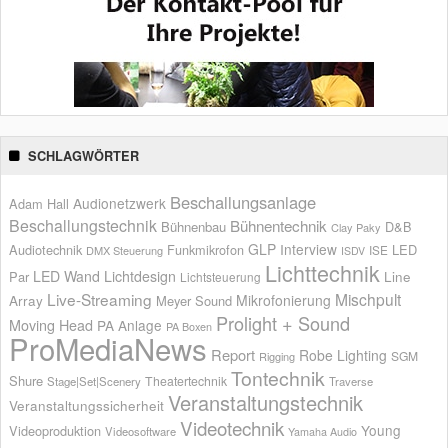
SCHLAGWÖRTER
Beschallungsanlage
Audionetzwerk
Adam Hall
Beschallungstechnik
Bühnentechnik
Bühnenbau
D&B
Clay Paky
GLP
Interview
Audiotechnik
Funkmikrofon
LED
ISE
DMX Steuerung
ISDV
Lichttechnik
LED Wand
Lichtdesign
Par
Line
Lichtsteuerung
Live-Streaming
Mischpult
Mikrofonierung
Array
Meyer Sound
Prolight + Sound
Moving Head
PA Anlage
PA Boxen
ProMediaNews
Report
Robe Lighting
SGM
Rigging
Tontechnik
Shure
Theatertechnik
Stage|Set|Scenery
Traverse
Veranstaltungstechnik
Veranstaltungssicherheit
Videotechnik
Young
Videoproduktion
Videosoftware
Yamaha Audio