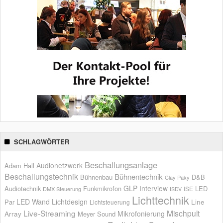
SCHLAGWÖRTER
Beschallungsanlage
Audionetzwerk
Adam Hall
Beschallungstechnik
Bühnentechnik
Bühnenbau
D&B
Clay Paky
GLP
Interview
Audiotechnik
Funkmikrofon
LED
ISE
DMX Steuerung
ISDV
Lichttechnik
LED Wand
Lichtdesign
Par
Line
Lichtsteuerung
Live-Streaming
Mischpult
Mikrofonierung
Array
Meyer Sound