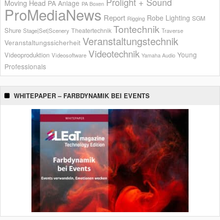
Prolight + Sound
Moving Head
PA Anlage
PA Boxen
ProMediaNews
Report
Robe Lighting
SGM
Rigging
Tontechnik
Shure
Theatertechnik
Stage|Set|Scenery
Traverse
Veranstaltungstechnik
Veranstaltungssicherheit
Videotechnik
Young
Videoproduktion
Videosoftware
Yamaha Audio
Professionals
WHITEPAPER – FARBDYNAMIK BEI EVENTS