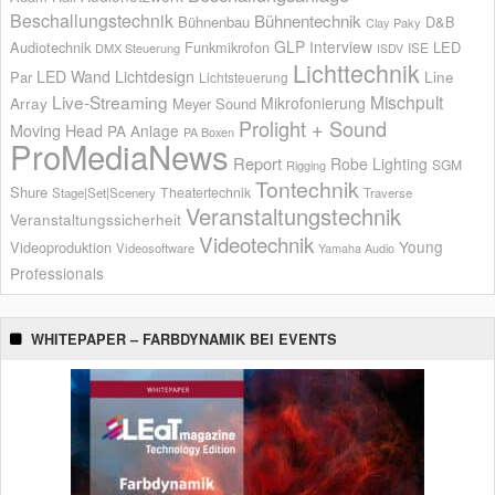
Beschallungstechnik
Bühnentechnik
Bühnenbau
D&B
Clay Paky
GLP
Interview
Audiotechnik
Funkmikrofon
LED
ISE
DMX Steuerung
ISDV
Lichttechnik
LED Wand
Lichtdesign
Par
Line
Lichtsteuerung
Live-Streaming
Mischpult
Mikrofonierung
Array
Meyer Sound
Prolight + Sound
Moving Head
PA Anlage
PA Boxen
ProMediaNews
Report
Robe Lighting
SGM
Rigging
Tontechnik
Shure
Theatertechnik
Stage|Set|Scenery
Traverse
Veranstaltungstechnik
Veranstaltungssicherheit
Videotechnik
Young
Videoproduktion
Videosoftware
Yamaha Audio
Professionals
WHITEPAPER – FARBDYNAMIK BEI EVENTS