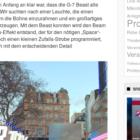
Line A
n Anfang an klar war, dass die G-7 Beast alle
Mikrof
Wir suchten nach einer Leuchte, die einen
Anlag
um die Bühne einzurahmen und ein großartiges
Pr
erzeugen. Mit dem Beast konnten wird den Beam
o-Effekt entstand, der für den nötigen „Space“-
Robe L
ch einen kleinen Zufalls-Strobe programmiert,
Theater
h mit dem entscheidenden Detail
Verans
Vera
Videoso
Profes
WH