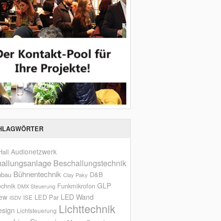
HLAGWÖRTER
Audionetzwerk
all
allungsanlage
Beschallungstechnik
Bühnentechnik
nbau
D&B
Clay Paky
GLP
echnik
Funkmikrofon
DMX Steuerung
iew
LED Wand
LED Par
ISE
ISDV
Lichttechnik
esign
Lichtsteuerung