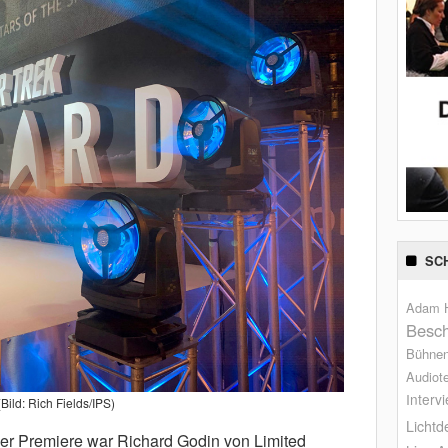
SC
Adam H
Besch
Bühne
Audiot
Interv
(Bild: Rich Fields/IPS)
Lichtd
der Premiere war Richard Godin von Limited