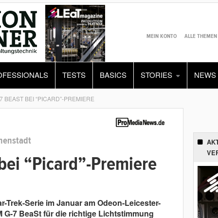
MEIN KONTO
ALLE THEMEN
OFESSIONALS
TESTS
BASICS
STORIES
NEWS
7 BEAST BEI “PICARD”-PREMIERE
nnenstadt
AK
VE
bei “Picard”-Premiere
ar-Trek-Serie im Januar am Odeon-Leicester-
G-7 BeaSt für die richtige Lichtstimmung