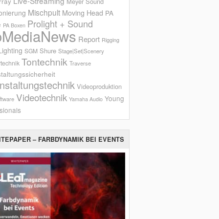
Live-Streaming
rray
Meyer Sound
Mischpult
onierung
Moving Head
PA
Prolight + Sound
e
PA Boxen
oMediaNews
Report
Rigging
ighting
Shure
SGM
Stage|Set|Scenery
Tontechnik
technik
Traverse
taltungssicherheit
nstaltungstechnik
Videoproduktion
Videotechnik
Young
ftware
Yamaha Audio
sionals
ITEPAPER – FARBDYNAMIK BEI EVENTS