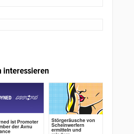
 interessieren
Störgeräusche von
ned ist Promoter
Scheinwerfern
mber der Avnu
ermitteln und
iance