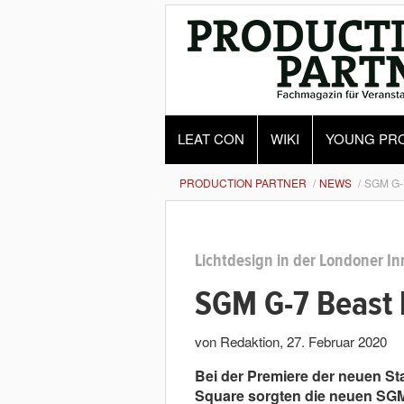
LEAT CON
WIKI
YOUNG PR
PRODUCTION PARTNER
NEWS
SGM G-
Lichtdesign in der Londoner I
SGM G-7 Beast 
von Redaktion
,
27. Februar 2020
Bei der Premiere der neuen St
Square sorgten die neuen SGM 