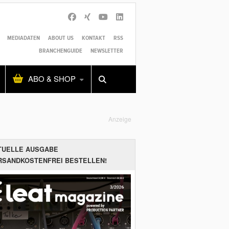
MEDIADATEN
ABOUT US
KONTAKT
RSS
BRANCHENGUIDE
NEWSLETTER
Alles
Shop
SUCHEN
ABO & SHOP
Anzeige
TUELLE AUSGABE
RSANDKOSTENFREI BESTELLEN!