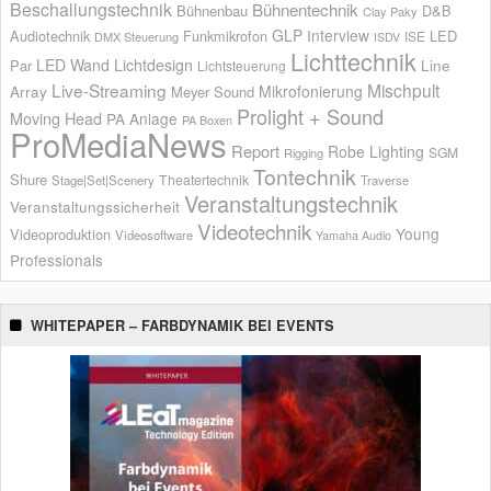
Beschallungstechnik
Bühnentechnik
Bühnenbau
D&B
Clay Paky
GLP
Interview
Audiotechnik
Funkmikrofon
LED
ISE
DMX Steuerung
ISDV
Lichttechnik
LED Wand
Lichtdesign
Par
Line
Lichtsteuerung
Live-Streaming
Mischpult
Mikrofonierung
Array
Meyer Sound
Prolight + Sound
Moving Head
PA Anlage
PA Boxen
ProMediaNews
Report
Robe Lighting
SGM
Rigging
Tontechnik
Shure
Theatertechnik
Stage|Set|Scenery
Traverse
Veranstaltungstechnik
Veranstaltungssicherheit
Videotechnik
Young
Videoproduktion
Videosoftware
Yamaha Audio
Professionals
WHITEPAPER – FARBDYNAMIK BEI EVENTS