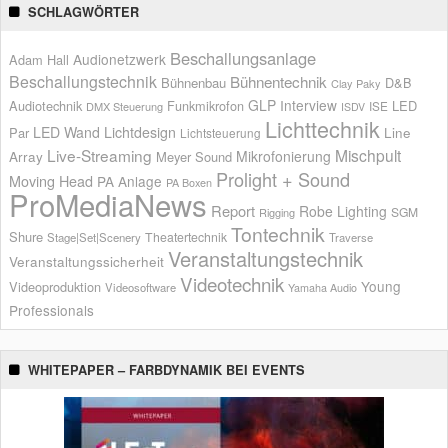
SCHLAGWÖRTER
Beschallungsanlage
Audionetzwerk
Adam Hall
Beschallungstechnik
Bühnentechnik
Bühnenbau
D&B
Clay Paky
GLP
Interview
Audiotechnik
Funkmikrofon
LED
ISE
DMX Steuerung
ISDV
Lichttechnik
LED Wand
Lichtdesign
Par
Line
Lichtsteuerung
Live-Streaming
Mischpult
Mikrofonierung
Array
Meyer Sound
Prolight + Sound
Moving Head
PA Anlage
PA Boxen
ProMediaNews
Report
Robe Lighting
SGM
Rigging
Tontechnik
Shure
Theatertechnik
Stage|Set|Scenery
Traverse
Veranstaltungstechnik
Veranstaltungssicherheit
Videotechnik
Young
Videoproduktion
Videosoftware
Yamaha Audio
Professionals
WHITEPAPER – FARBDYNAMIK BEI EVENTS