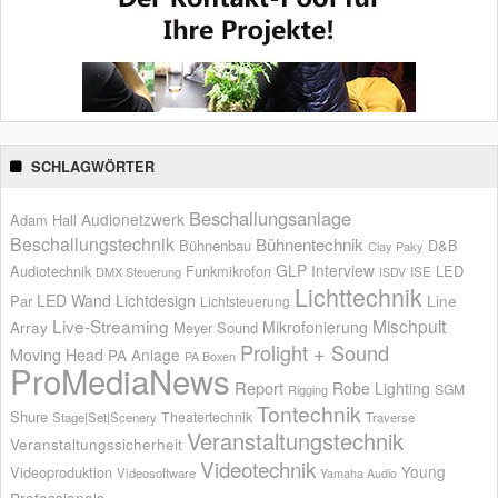
SCHLAGWÖRTER
Beschallungsanlage
Audionetzwerk
Adam Hall
Beschallungstechnik
Bühnentechnik
Bühnenbau
D&B
Clay Paky
GLP
Interview
Audiotechnik
Funkmikrofon
LED
ISE
DMX Steuerung
ISDV
Lichttechnik
LED Wand
Lichtdesign
Par
Line
Lichtsteuerung
Live-Streaming
Mischpult
Mikrofonierung
Array
Meyer Sound
Prolight + Sound
Moving Head
PA Anlage
PA Boxen
ProMediaNews
Report
Robe Lighting
SGM
Rigging
Tontechnik
Shure
Theatertechnik
Stage|Set|Scenery
Traverse
Veranstaltungstechnik
Veranstaltungssicherheit
Videotechnik
Young
Videoproduktion
Videosoftware
Yamaha Audio
Professionals