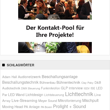
SCHLAGWÖRTER
Beschallungsanlage
Audionetzwerk
Adam Hall
Beschallungstechnik
Bühnentechnik
Bühnenbau
D&B
Clay Paky
GLP
Interview
Audiotechnik
Funkmikrofon
LED
ISE
DMX Steuerung
ISDV
Lichttechnik
LED Wand
Lichtdesign
Par
Line
Lichtsteuerung
Live-Streaming
Mischpult
Mikrofonierung
Array
Meyer Sound
Prolight + Sound
Moving Head
PA Anlage
PA Boxen