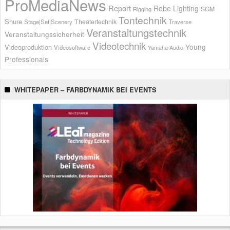
ProMediaNews
Report
Robe Lighting
SGM
Rigging
Tontechnik
Shure
Theatertechnik
Stage|Set|Scenery
Traverse
Veranstaltungstechnik
Veranstaltungssicherheit
Videotechnik
Young
Videoproduktion
Videosoftware
Yamaha Audio
Professionals
WHITEPAPER – FARBDYNAMIK BEI EVENTS