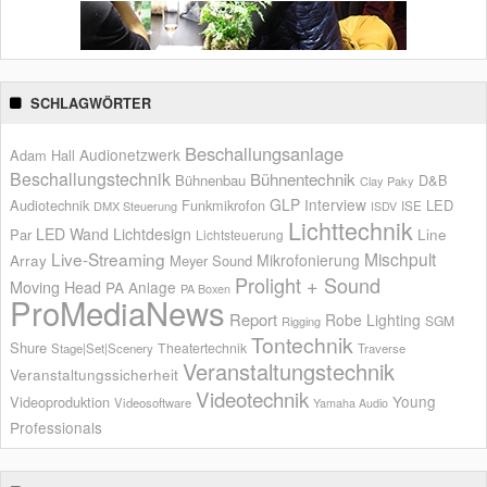
SCHLAGWÖRTER
Beschallungsanlage
Audionetzwerk
Adam Hall
Beschallungstechnik
Bühnentechnik
Bühnenbau
D&B
Clay Paky
GLP
Interview
Audiotechnik
Funkmikrofon
LED
ISE
DMX Steuerung
ISDV
Lichttechnik
LED Wand
Lichtdesign
Par
Line
Lichtsteuerung
Live-Streaming
Mischpult
Mikrofonierung
Array
Meyer Sound
Prolight + Sound
Moving Head
PA Anlage
PA Boxen
ProMediaNews
Report
Robe Lighting
SGM
Rigging
Tontechnik
Shure
Theatertechnik
Stage|Set|Scenery
Traverse
Veranstaltungstechnik
Veranstaltungssicherheit
Videotechnik
Young
Videoproduktion
Videosoftware
Yamaha Audio
Professionals