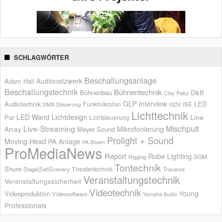
SCHLAGWÖRTER
Beschallungsanlage
Audionetzwerk
Adam Hall
Beschallungstechnik
Bühnentechnik
Bühnenbau
D&B
Clay Paky
GLP
Interview
Audiotechnik
Funkmikrofon
LED
ISE
DMX Steuerung
ISDV
Lichttechnik
LED Wand
Lichtdesign
Par
Line
Lichtsteuerung
Live-Streaming
Mischpult
Mikrofonierung
Array
Meyer Sound
Prolight + Sound
Moving Head
PA Anlage
PA Boxen
ProMediaNews
Report
Robe Lighting
SGM
Rigging
Tontechnik
Shure
Theatertechnik
Stage|Set|Scenery
Traverse
Veranstaltungstechnik
Veranstaltungssicherheit
Videotechnik
Young
Videoproduktion
Videosoftware
Yamaha Audio
Professionals