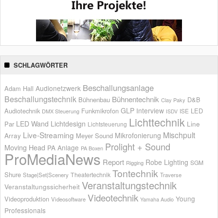
SCHLAGWÖRTER
Beschallungsanlage
Audionetzwerk
Adam Hall
Beschallungstechnik
Bühnentechnik
Bühnenbau
D&B
Clay Paky
GLP
Interview
Audiotechnik
Funkmikrofon
LED
ISE
DMX Steuerung
ISDV
Lichttechnik
LED Wand
Lichtdesign
Par
Line
Lichtsteuerung
Live-Streaming
Mischpult
Mikrofonierung
Array
Meyer Sound
Prolight + Sound
Moving Head
PA Anlage
PA Boxen
ProMediaNews
Report
Robe Lighting
SGM
Rigging
Tontechnik
Shure
Theatertechnik
Stage|Set|Scenery
Traverse
Veranstaltungstechnik
Veranstaltungssicherheit
Videotechnik
Young
Videoproduktion
Videosoftware
Yamaha Audio
Professionals