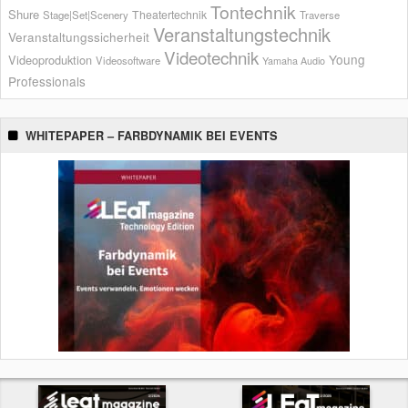
Tontechnik
Shure
Theatertechnik
Stage|Set|Scenery
Traverse
Veranstaltungstechnik
Veranstaltungssicherheit
Videotechnik
Young
Videoproduktion
Videosoftware
Yamaha Audio
Professionals
WHITEPAPER – FARBDYNAMIK BEI EVENTS