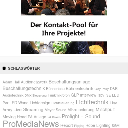
SCHLAGWÖRTER
Beschallungsanlage
Audionetzwerk
Adam Hall
Beschallungstechnik
Bühnentechnik
Bühnenbau
D&B
Clay Paky
GLP
Interview
Audiotechnik
Funkmikrofon
LED
ISE
DMX Steuerung
ISDV
Lichttechnik
LED Wand
Lichtdesign
Par
Line
Lichtsteuerung
Live-Streaming
Mischpult
Mikrofonierung
Array
Meyer Sound
Prolight + Sound
Moving Head
PA Anlage
PA Boxen
ProMediaNews
Report
Robe Lighting
SGM
Rigging