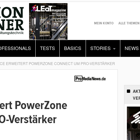
MEIN KONTO
ALLE THEMEN
OFESSIONALS
TESTS
BASICS
STORIES
NEWS
CE ERWEITERT POWERZONE CONNECT UM PRO-VERSTÄRKER
AK
VE
ert PowerZone
-Verstärker