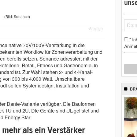
unse
(Bild: Sonance)
Anzeige
Ic
*
nce native 70V/100V-Verstärkung in die
Anmel
n bekannten Workflow für Zonenverarbeitung und
ren bereits setzen. Sonance adressiert mit der
llerie, Retail, Fitness und Gastronomie, in
ndard ist. Zur Wahl stehen 2- und 4-Kanal-
g von 300 bis 4.000 Watt. Umschaltbare
i sollen Systemdesign, Installation und
BR
oder Dante-Variante verfügbar. Die Bauformen
k 1U und 2U. Die Geräte sind UL-gelistet und
nd Energy Star.
mehr als ein Verstärker