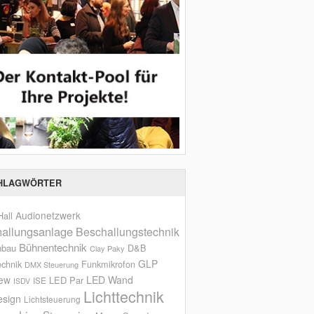
HLAGWÖRTER
Audionetzwerk
all
allungsanlage
Beschallungstechnik
Bühnentechnik
nbau
D&B
Clay Paky
GLP
echnik
Funkmikrofon
DMX Steuerung
iew
LED Wand
LED Par
ISE
ISDV
Lichttechnik
esign
Lichtsteuerung