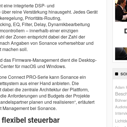
t eine integrierte DSP- und
e über reine Verstärkung hinausgeht. Jedes Gerät
keregelung, Prioritäts-Routing,
king, EQ, Filter, Delay, Dynamikbearbeitung
controllern – innerhalb einer einzigen
l der Zonen entspricht dabei der Zahl der
 nach Angaben von Sonance vorhersehbar und
t machen soll.
und das Firmware-Management dient die Desktop-
Center für macOS und Windows.
SC
rZone Connect PRO-Serie kann Sonance ein
ttsystem aus einer Hand anbieten. Die
Adam H
dabei die zentrale Architektur der Plattform,
Besch
 die Anforderungen und Budgets der Projekte
Bühne
andelspartner planen und realisieren“, erläutert
Audiot
uct Management bei Sonance.
Interv
 flexibel steuerbar
Lichtd