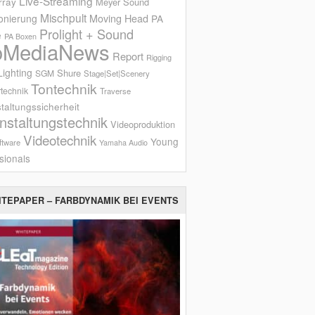
Live-Streaming
rray
Meyer Sound
Mischpult
onierung
Moving Head
PA
Prolight + Sound
e
PA Boxen
oMediaNews
Report
Rigging
ighting
Shure
SGM
Stage|Set|Scenery
Tontechnik
technik
Traverse
taltungssicherheit
nstaltungstechnik
Videoproduktion
Videotechnik
Young
ftware
Yamaha Audio
sionals
ITEPAPER – FARBDYNAMIK BEI EVENTS