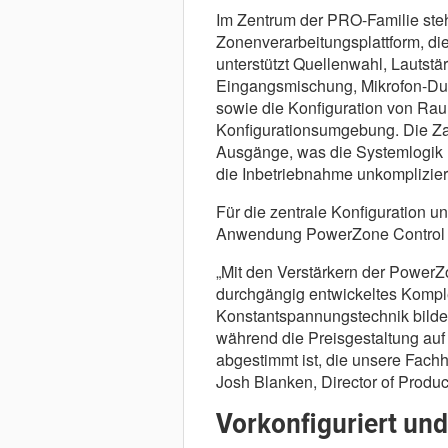
Im Zentrum der PRO-Familie steh
Zonenverarbeitungsplattform, di
unterstützt Quellenwahl, Lautstär
Eingangsmischung, Mikrofon-Duc
sowie die Konfiguration von Raum
Konfigurationsumgebung. Die Zah
Ausgänge, was die Systemlogik
die Inbetriebnahme unkomplizier
Für die zentrale Konfiguration 
Anwendung PowerZone Control 
„Mit den Verstärkern der Powe
durchgängig entwickeltes Komple
Konstantspannungstechnik bildet 
während die Preisgestaltung auf
abgestimmt ist, die unsere Fachh
Josh Blanken, Director of Prod
Vorkonfiguriert und