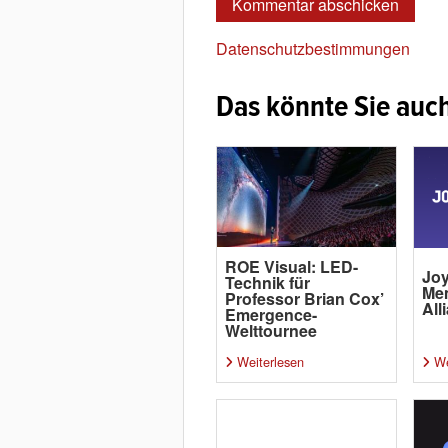
Datenschutzbestimmungen
Das könnte Sie auch
ROE Visual: LED-
Joy
Technik für
Me
Professor Brian Cox’
All
Emergence-
Welttournee
Weiterlesen
We