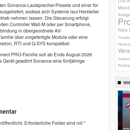
Line A
erten Sonance-Lautsprecher-Presets und einer für
Mikrof
sgeliefert, sodass sich Systeme laut Hersteller
Anlag
rieb nehmen lassen. Die Steuerung erfolgt
Pr
ten Controller Wall-M oder per Smartphone,
Robe L
nbindung in übergeordnete AV-
milie über vorgefertigte Module oder eine
Theater
estron, RTI und Q-SYS kompatibel.
Verans
Vera
nect PRO-Familie soll ab Ende August 2026
Videoso
es Gerät gewährt Sonance eine fünfjährige
Profes
WH
mentar
öffentlicht.
Erforderliche Felder sind mit
*