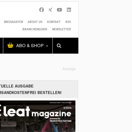
MEDIADATEN
ABOUT US
KONTAKT
RSS
BRANCHENGUIDE
NEWSLETTER
Alles
Shop
SUCHEN
ABO & SHOP
Anzeige
TUELLE AUSGABE
RSANDKOSTENFREI BESTELLEN!