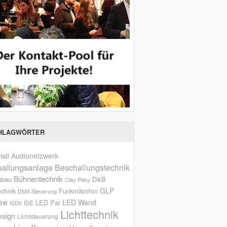
HLAGWÖRTER
Audionetzwerk
all
allungsanlage
Beschallungstechnik
Bühnentechnik
nbau
D&B
Clay Paky
GLP
echnik
Funkmikrofon
DMX Steuerung
iew
LED Wand
LED Par
ISE
ISDV
Lichttechnik
esign
Lichtsteuerung