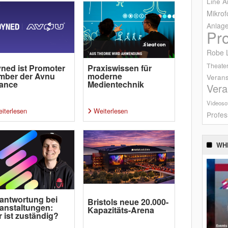
Line A
Mikrof
Anlag
Pr
Robe L
Theater
ned ist Promoter
Praxiswissen für
mber der Avnu
moderne
Verans
iance
Medientechnik
Vera
Videoso
iterlesen
Weiterlesen
Profes
WH
antwortung bei
Bristols neue 20.000-
anstaltungen:
Kapazitäts-Arena
 ist zuständig?