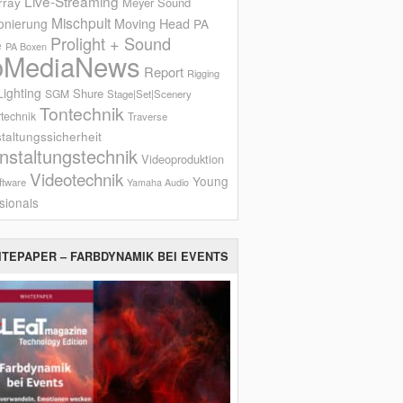
Live-Streaming
rray
Meyer Sound
Mischpult
onierung
Moving Head
PA
Prolight + Sound
e
PA Boxen
oMediaNews
Report
Rigging
ighting
Shure
SGM
Stage|Set|Scenery
Tontechnik
technik
Traverse
taltungssicherheit
nstaltungstechnik
Videoproduktion
Videotechnik
Young
ftware
Yamaha Audio
sionals
ITEPAPER – FARBDYNAMIK BEI EVENTS