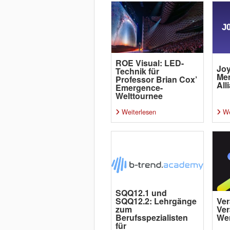
ROE Visual: LED-
Joy
Technik für
Me
Professor Brian Cox’
All
Emergence-
Welttournee
Weiterlesen
We
SQQ12.1 und
SQQ12.2: Lehrgänge
Ver
zum
Ver
Berufsspezialisten
Wer
für