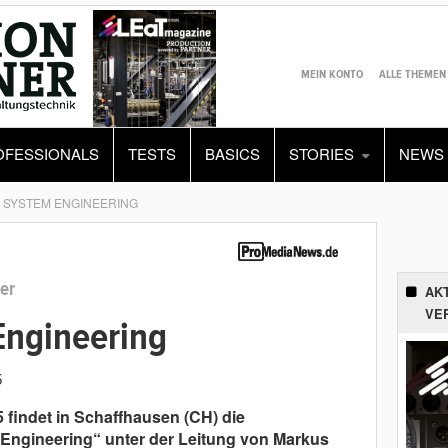
MEIN KONTO
ALLE THEMEN
OFESSIONALS
TESTS
BASICS
STORIES
NEWS
 SYSTEM ENGINEERING
er
AK
VE
Engineering
5
 findet in Schaffhausen (CH) die
Engineering“ unter der Leitung von Markus