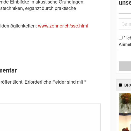
ende Einblicke in akustische Grundlagen,
unse
echniken, ergänzt durch praktische
ldemöglichkeiten:
www.zehner.ch/sse.html
Ic
*
Anmel
mentar
öffentlicht.
Erforderliche Felder sind mit
*
BR