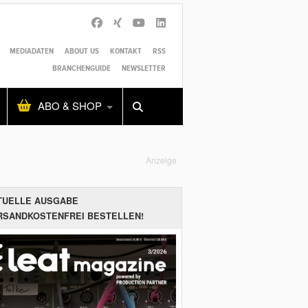
MEDIADATEN
ABOUT US
KONTAKT
RSS
BRANCHENGUIDE
NEWSLETTER
Alles
Shop
SUCHEN
ABO & SHOP
Anzeige
TUELLE AUSGABE
RSANDKOSTENFREI BESTELLEN!