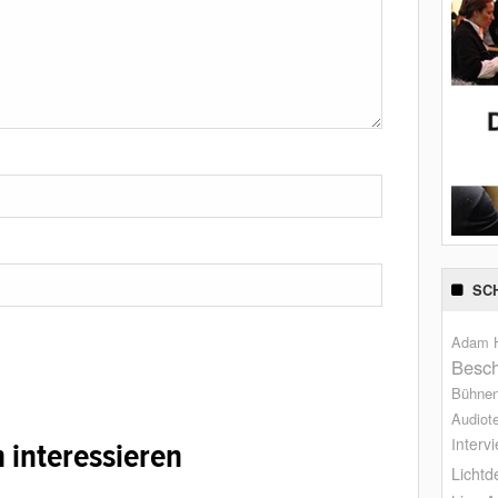
SC
Adam H
Besch
Bühne
Audiot
Interv
 interessieren
Lichtd