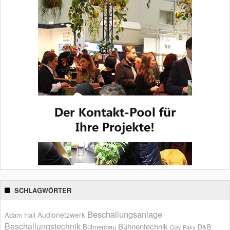
SCHLAGWÖRTER
Beschallungsanlage
Audionetzwerk
Adam Hall
Beschallungstechnik
Bühnentechnik
Bühnenbau
D&B
Clay Paky