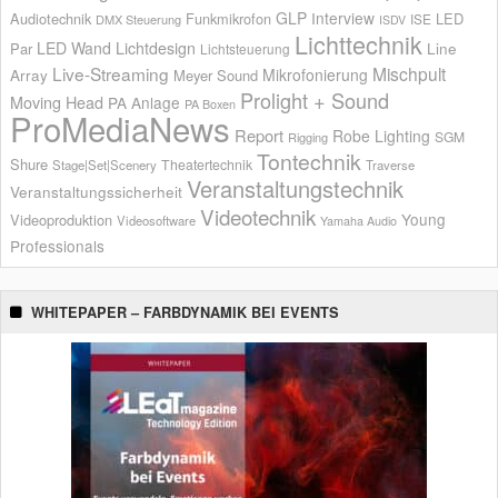
GLP
Interview
Audiotechnik
Funkmikrofon
LED
ISE
DMX Steuerung
ISDV
Lichttechnik
LED Wand
Lichtdesign
Par
Line
Lichtsteuerung
Live-Streaming
Mischpult
Mikrofonierung
Array
Meyer Sound
Prolight + Sound
Moving Head
PA Anlage
PA Boxen
ProMediaNews
Report
Robe Lighting
SGM
Rigging
Tontechnik
Shure
Theatertechnik
Stage|Set|Scenery
Traverse
Veranstaltungstechnik
Veranstaltungssicherheit
Videotechnik
Young
Videoproduktion
Videosoftware
Yamaha Audio
Professionals
WHITEPAPER – FARBDYNAMIK BEI EVENTS