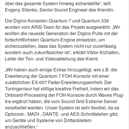
über das gesamte System hinweg sicherstellte“, teilt
Evgeny Silenko, Senior Sound Engineer des Kremlin.
Die Digico-Konsolen Quantum 7 und Quantum 338
wurden vom ARIS-Team für das Projekt ausgewählt. „Wir
wollten die neueste Generation der Digico-Pulte mit der
fortschrittlichsten Quantum-Engine einsetzen, um
sicherzustellen, dass das System nicht nur zuverlässig,
sondern auch zukunftssicher ist“, erklärt Viktor Kizhaikin,
Leiter der Ton- und Videoabteilung des Kreml.
„Wir haben auch einige Extras hinzugefügt, wie z.B. die
Erweiterung der Quantum 7 FOH-Konsole mit einer
zusätzlichen EX-007 Fader-Erweiterungseinheit. Der
Toningenieur hat völlige kreative Freiheit, indem wir das
Onboard-Processing der FOH-Konsole durch Waves Plug-
Ins ergänzt haben, die vom Sound Grid Extreme Server
verarbeitet werden. Unser System ist sehr flexibel, da es
Optocore-, MADI-, DANTE- und AES-Schnittstellen gibt,
um Geräte und Systeme von Drittanbietern
anzuschließen.“