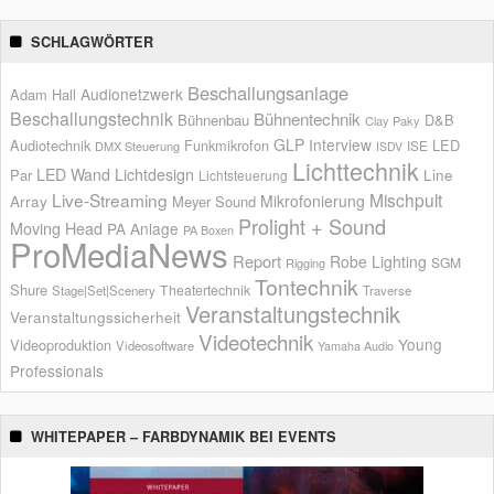
SCHLAGWÖRTER
Beschallungsanlage
Audionetzwerk
Adam Hall
Beschallungstechnik
Bühnentechnik
Bühnenbau
D&B
Clay Paky
GLP
Interview
Audiotechnik
Funkmikrofon
LED
ISE
DMX Steuerung
ISDV
Lichttechnik
LED Wand
Lichtdesign
Par
Line
Lichtsteuerung
Live-Streaming
Mischpult
Mikrofonierung
Array
Meyer Sound
Prolight + Sound
Moving Head
PA Anlage
PA Boxen
ProMediaNews
Report
Robe Lighting
SGM
Rigging
Tontechnik
Shure
Theatertechnik
Stage|Set|Scenery
Traverse
Veranstaltungstechnik
Veranstaltungssicherheit
Videotechnik
Young
Videoproduktion
Videosoftware
Yamaha Audio
Professionals
WHITEPAPER – FARBDYNAMIK BEI EVENTS