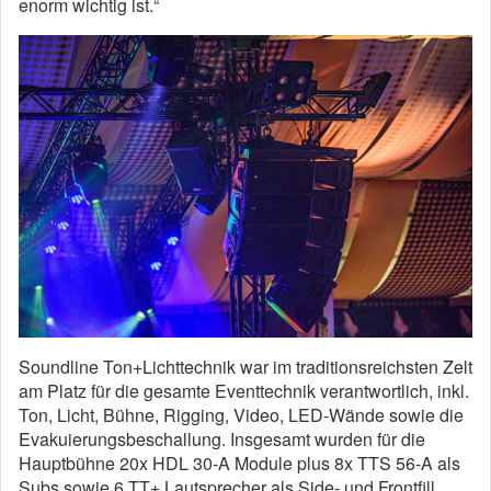
enorm wichtig ist.“
Soundline Ton+Lichttechnik war im traditionsreichsten Zelt
am Platz für die gesamte Eventtechnik verantwortlich, inkl.
Ton, Licht, Bühne, Rigging, Video, LED-Wände sowie die
Evakuierungsbeschallung. Insgesamt wurden für die
Hauptbühne 20x HDL 30-A Module plus 8x TTS 56-A als
Subs sowie 6 TT+ Lautsprecher als Side- und Frontfill