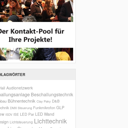
HLAGWÖRTER
Audionetzwerk
all
allungsanlage
Beschallungstechnik
Bühnentechnik
nbau
D&B
Clay Paky
GLP
echnik
Funkmikrofon
DMX Steuerung
iew
LED Wand
LED Par
ISE
ISDV
Lichttechnik
esign
Lichtsteuerung