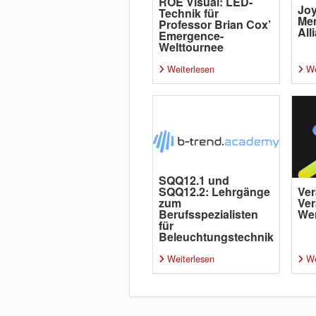
ROE Visual: LED-
Joy
Technik für
Me
Professor Brian Cox’
All
Emergence-
Welttournee
Weiterlesen
We
SQQ12.1 und
SQQ12.2: Lehrgänge
Ver
zum
Ver
Berufsspezialisten
Wer
für
Beleuchtungstechnik
Weiterlesen
We