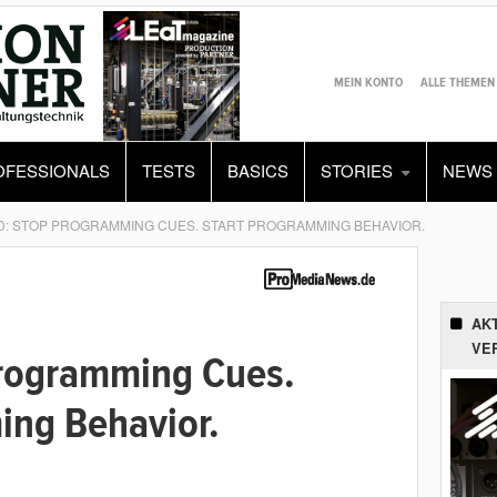
MEIN KONTO
ALLE THEMEN
OFESSIONALS
TESTS
BASICS
STORIES
NEWS
D: STOP PROGRAMMING CUES. START PROGRAMMING BEHAVIOR.
AK
VE
Programming Cues.
ing Behavior.