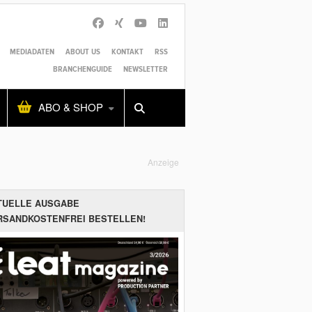
MEDIADATEN
ABOUT US
KONTAKT
RSS
BRANCHENGUIDE
NEWSLETTER
Alles
Shop
SUCHEN
ABO & SHOP
Anzeige
TUELLE AUSGABE
RSANDKOSTENFREI BESTELLEN!