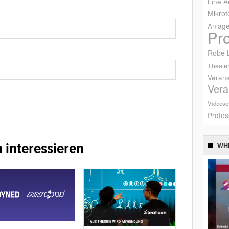
Line A
Mikrof
Anlag
Pr
Robe L
Theater
Verans
Vera
Videoso
Profes
 interessieren
WH