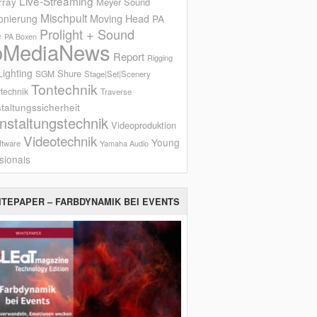
Live-Streaming
rray
Meyer Sound
Mischpult
onierung
Moving Head
PA
Prolight + Sound
e
PA Boxen
oMediaNews
Report
Rigging
ighting
Shure
SGM
Stage|Set|Scenery
Tontechnik
technik
Traverse
taltungssicherheit
nstaltungstechnik
Videoproduktion
Videotechnik
Young
ftware
Yamaha Audio
sionals
ITEPAPER – FARBDYNAMIK BEI EVENTS