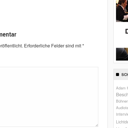
mentar
öffentlicht.
Erforderliche Felder sind mit
*
SC
Adam H
Besch
Bühne
Audiot
Interv
Lichtd