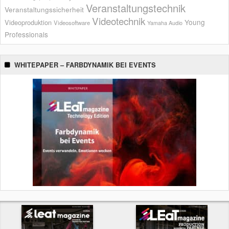
Veranstaltungstechnik
Veranstaltungssicherheit
Videotechnik
Young
Videoproduktion
Videosoftware
Yamaha Audio
Professionals
WHITEPAPER – FARBDYNAMIK BEI EVENTS