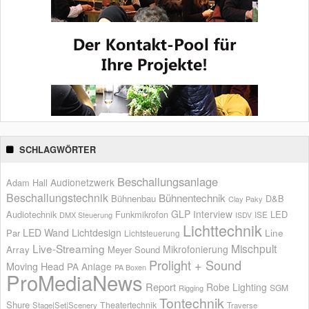
SCHLAGWÖRTER
Beschallungsanlage
Audionetzwerk
Adam Hall
Beschallungstechnik
Bühnentechnik
Bühnenbau
D&B
Clay Paky
GLP
Interview
Audiotechnik
Funkmikrofon
LED
ISE
DMX Steuerung
ISDV
Lichttechnik
LED Wand
Lichtdesign
Par
Line
Lichtsteuerung
Live-Streaming
Mischpult
Mikrofonierung
Array
Meyer Sound
Prolight + Sound
Moving Head
PA Anlage
PA Boxen
ProMediaNews
Report
Robe Lighting
SGM
Rigging
Tontechnik
Shure
Theatertechnik
Stage|Set|Scenery
Traverse