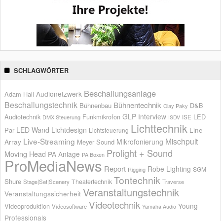
SCHLAGWÖRTER
Beschallungsanlage
Audionetzwerk
Adam Hall
Beschallungstechnik
Bühnentechnik
Bühnenbau
D&B
Clay Paky
GLP
Interview
Audiotechnik
Funkmikrofon
LED
ISE
DMX Steuerung
ISDV
Lichttechnik
LED Wand
Lichtdesign
Par
Line
Lichtsteuerung
Live-Streaming
Mischpult
Mikrofonierung
Array
Meyer Sound
Prolight + Sound
Moving Head
PA Anlage
PA Boxen
ProMediaNews
Report
Robe Lighting
SGM
Rigging
Tontechnik
Shure
Theatertechnik
Stage|Set|Scenery
Traverse
Veranstaltungstechnik
Veranstaltungssicherheit
Videotechnik
Young
Videoproduktion
Videosoftware
Yamaha Audio
Professionals