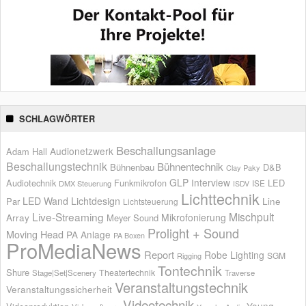
SCHLAGWÖRTER
Beschallungsanlage
Audionetzwerk
Adam Hall
Beschallungstechnik
Bühnentechnik
Bühnenbau
D&B
Clay Paky
GLP
Interview
Audiotechnik
Funkmikrofon
LED
ISE
DMX Steuerung
ISDV
Lichttechnik
LED Wand
Lichtdesign
Par
Line
Lichtsteuerung
Live-Streaming
Mischpult
Mikrofonierung
Array
Meyer Sound
Prolight + Sound
Moving Head
PA Anlage
PA Boxen
ProMediaNews
Report
Robe Lighting
SGM
Rigging
Tontechnik
Shure
Theatertechnik
Stage|Set|Scenery
Traverse
Veranstaltungstechnik
Veranstaltungssicherheit
Videotechnik
Young