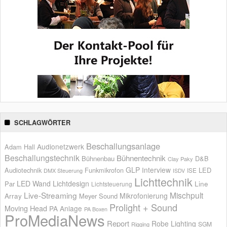
SCHLAGWÖRTER
Beschallungsanlage
Audionetzwerk
Adam Hall
Beschallungstechnik
Bühnentechnik
Bühnenbau
D&B
Clay Paky
GLP
Interview
Audiotechnik
Funkmikrofon
LED
ISE
DMX Steuerung
ISDV
Lichttechnik
LED Wand
Lichtdesign
Par
Line
Lichtsteuerung
Live-Streaming
Mischpult
Mikrofonierung
Array
Meyer Sound
Prolight + Sound
Moving Head
PA Anlage
PA Boxen
ProMediaNews
Report
Robe Lighting
SGM
Rigging