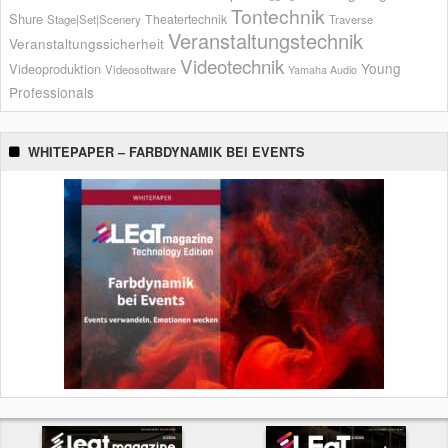
Tontechnik
Shure
Theatertechnik
Stage|Set|Scenery
Traverse
Veranstaltungstechnik
Veranstaltungssicherheit
Videotechnik
Young
Videoproduktion
Videosoftware
Yamaha Audio
Professionals
WHITEPAPER – FARBDYNAMIK BEI EVENTS