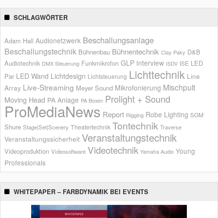
SCHLAGWÖRTER
Beschallungsanlage
Audionetzwerk
Adam Hall
Beschallungstechnik
Bühnentechnik
Bühnenbau
D&B
Clay Paky
GLP
Interview
Audiotechnik
Funkmikrofon
LED
ISE
DMX Steuerung
ISDV
Lichttechnik
LED Wand
Lichtdesign
Par
Line
Lichtsteuerung
Live-Streaming
Mischpult
Mikrofonierung
Array
Meyer Sound
Prolight + Sound
Moving Head
PA Anlage
PA Boxen
ProMediaNews
Report
Robe Lighting
SGM
Rigging
Tontechnik
Shure
Theatertechnik
Stage|Set|Scenery
Traverse
Veranstaltungstechnik
Veranstaltungssicherheit
Videotechnik
Young
Videoproduktion
Videosoftware
Yamaha Audio
Professionals
WHITEPAPER – FARBDYNAMIK BEI EVENTS