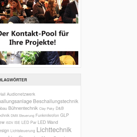
HLAGWÖRTER
Audionetzwerk
all
allungsanlage
Beschallungstechnik
Bühnentechnik
nbau
D&B
Clay Paky
GLP
echnik
Funkmikrofon
DMX Steuerung
iew
LED Wand
LED Par
ISE
ISDV
Lichttechnik
esign
Lichtsteuerung