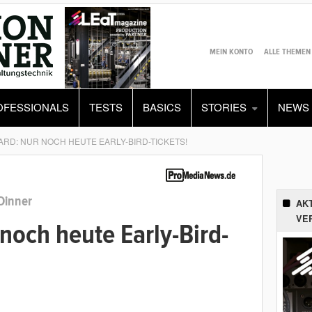
MEIN KONTO
ALLE THEMEN
OFESSIONALS
TESTS
BASICS
STORIES
NEWS
ARD: NUR NOCH HEUTE EARLY-BIRD-TICKETS!
Dinner
AK
VE
noch heute Early-Bird-