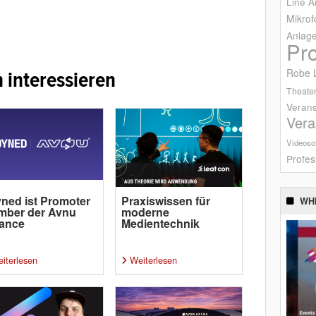
Line A
Mikrof
Anlag
Pr
Robe L
 interessieren
Theater
Verans
Vera
Videoso
Profes
ned ist Promoter
Praxiswissen für
WH
mber der Avnu
moderne
iance
Medientechnik
iterlesen
Weiterlesen