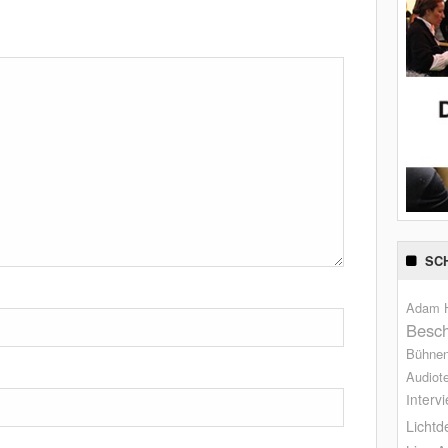
SC
Adam H
Besch
Bühne
Audiot
Interv
Lichtd