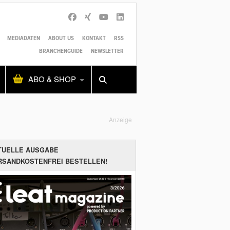
MEDIADATEN
ABOUT US
KONTAKT
RSS
BRANCHENGUIDE
NEWSLETTER
Alles
Shop
SUCHEN
ABO & SHOP
Anzeige
TUELLE AUSGABE
RSANDKOSTENFREI BESTELLEN!