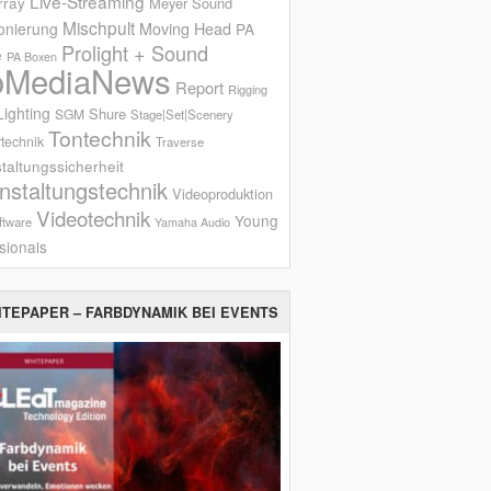
Live-Streaming
rray
Meyer Sound
Mischpult
onierung
Moving Head
PA
Prolight + Sound
e
PA Boxen
oMediaNews
Report
Rigging
ighting
Shure
SGM
Stage|Set|Scenery
Tontechnik
technik
Traverse
taltungssicherheit
nstaltungstechnik
Videoproduktion
Videotechnik
Young
ftware
Yamaha Audio
sionals
ITEPAPER – FARBDYNAMIK BEI EVENTS