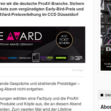
ren wir die deutsche ProAV-Branche. Sichern
ckets zum vergünstigten Early-Bird-Preis und
n AVard-Preisverleihung im CCD Düsseldorf
Anzeige
ende Gespräche und strahlende Preisträger –
ng-Abend nicht entgehen.
DA
hungen wählten eine Fachjury und die ProAV-
 Produkte und Köpfe aus, die an diesem Abend
Abon
erden. Zum zweiten Mal wird der Lifetime