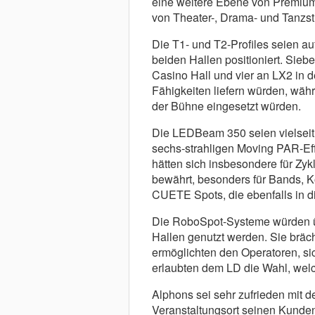
eine weitere Ebene von Premium-
von Theater-, Drama- und Tanzs
Die T1- und T2-Profiles seien a
beiden Hallen positioniert. Sieb
Casino Hall und vier an LX2 in d
Fähigkeiten liefern würden, wäh
der Bühne eingesetzt würden.
Die LEDBeam 350 seien vielseit
sechs-strahligen Moving PAR-Eff
hätten sich insbesondere für Zyk
bewährt, besonders für Bands, 
CUETE Spots, die ebenfalls in di
Die RoboSpot-Systeme würden üb
Hallen genutzt werden. Sie brächt
ermöglichten den Operatoren, si
erlaubten dem LD die Wahl, welch
Alphons sei sehr zufrieden mit d
Veranstaltungsort seinen Kunden