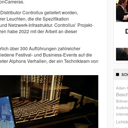
ionCameras.
istributor Controllux geliefert worden,
er Leuchten, die die Spezifikation
und Netzwerk-Infrastruktur. Controllux’ Projekt-
zen habe 2022 mit der Arbeit an dieser
rlich über 300 Aufführungen zahlreicher
iedene Festival- und Business-Events auf die
eiter Alphons Verhallen, der ein Technikteam von
SC
Adam H
Besch
Bühne
Audiot
Interv
Lichtd