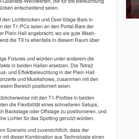
Qualitäts-Weißwerten, die für die Beleuchtung
tücken entscheidend seien.
uf den Lichtbrücken und Over-Stage-Bars in
en der T1-PCs seien an den Portal-Bars der
er Plein Hall angebracht, wo sie gute Wash-
rend die TX1s ebenfalls in diesem Raum über
ige Fixtures und würden unter anderem die
ekte in beiden Hallen ersetzen. Die Tetra2
lus- und Effektbeleuchtung in der Plein Hall
Konzerte und Musikshows, zusammen mit den
esem Bereich positioniert seien.
licherweise mit den T1-Profiles in beiden
en die Flexibilität eines schnelleren Setups,
ch Backstage oder Offstage zu positionieren, und
e Lichter für das Spotting genutzt würden.
em Szenario und zuversichtlich, dass der
 mit dieser Kombination aus Technologie einen