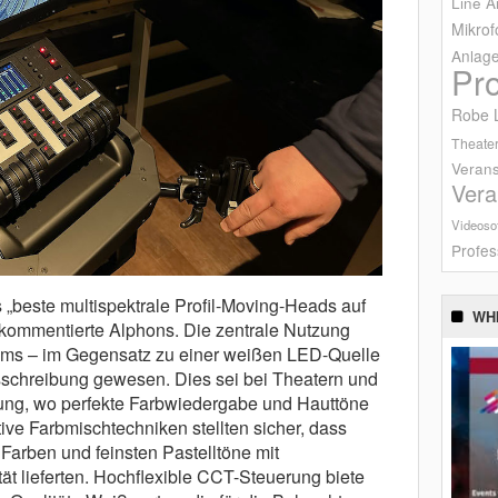
Line A
Mikrof
Anlag
Pr
Robe L
Theater
Verans
Vera
Videoso
Profes
s „beste multispektrale Profil-Moving-Heads auf
WH
kommentierte Alphons. Die zentrale Nutzung
ems – im Gegensatz zu einer weißen LED-Quelle
usschreibung gewesen. Dies sei bei Theatern und
ung, wo perfekte Farbwiedergabe und Hauttöne
ve Farbmischtechniken stellten sicher, dass
 Farben und feinsten Pastelltöne mit
tät lieferten. Hochflexible CCT-Steuerung biete