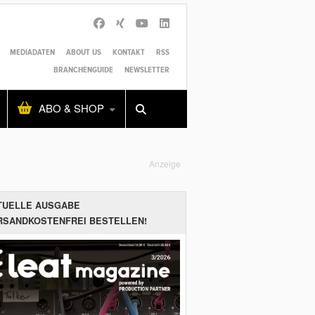
MEDIADATEN
ABOUT US
KONTAKT
RSS
BRANCHENGUIDE
NEWSLETTER
Alles
Shop
SUCHEN
ABO & SHOP
Anzeige
TUELLE AUSGABE
RSANDKOSTENFREI BESTELLEN!