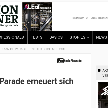
MEIN KONTO
ALLE THEMEN
OFESSIONALS
TESTS
BASICS
STORIES
NEWS
R AAN DE PARADE ERNEUERT SICH MIT ROBE
AK
VE
Parade erneuert sich