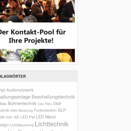
HLAGWÖRTER
Audionetzwerk
all
allungsanlage
Beschallungstechnik
Bühnentechnik
nbau
D&B
Clay Paky
GLP
echnik
Funkmikrofon
DMX Steuerung
iew
LED Wand
LED Par
ISE
ISDV
Lichttechnik
esign
Lichtsteuerung