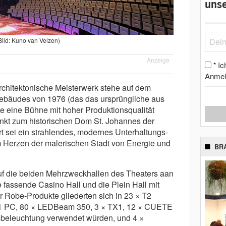
unse
Bild: Kuno van Velzen)
Anzeige
Ic
*
Anmel
rchitektonische Meisterwerk stehe auf dem
gebäudes von 1976 (das das ursprüngliche aus
te eine Bühne mit hoher Produktionsqualität
kt zum historischen Dom St. Johannes der
t sei ein strahlendes, modernes Unterhaltungs-
Herzen der malerischen Stadt von Energie und
BR
uf die beiden Mehrzweckhallen des Theaters aan
e fassende Casino Hall und die Plein Hall mit
r Robe-Produkte gliederten sich in 23 × T2
× T1 PC, 80 × LEDBeam 350, 3 × TX1, 12 × CUETE
lusbeleuchtung verwendet würden, und 4 ×