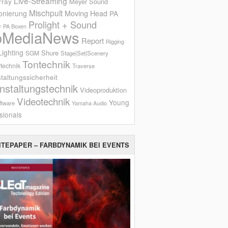
Live-Streaming
rray
Meyer Sound
Mischpult
onierung
Moving Head
PA
Prolight + Sound
e
PA Boxen
oMediaNews
Report
Rigging
ighting
Shure
SGM
Stage|Set|Scenery
Tontechnik
technik
Traverse
taltungssicherheit
nstaltungstechnik
Videoproduktion
Videotechnik
Young
ftware
Yamaha Audio
sionals
ITEPAPER – FARBDYNAMIK BEI EVENTS