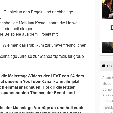
l:
Einblick in das Projekt und nachhaltige
s
chhaltige Mobilität Kosten spart, die Umwelt
riedenheit steigert
he Beispiele aus dem Projekt mit
:
Wie man das Publikum zur umweltfreundlichen
hhaltige Anreise zur Standardpraxis für große
SC
h die Mainstage-Videos der LEaT con 24 dem
Adam H
uf unserem YouTube-Kanal könnt ihr jetzt
Besch
ch einmal anschauen! Hol dir die letzten
Bühne
en spannendsten Themen der Event- und
Audiot
Interv
he der Mainstage-Vorträge an und holt euch
Lichtd