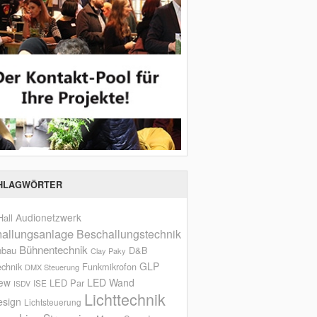
HLAGWÖRTER
Audionetzwerk
all
allungsanlage
Beschallungstechnik
Bühnentechnik
nbau
D&B
Clay Paky
GLP
echnik
Funkmikrofon
DMX Steuerung
iew
LED Wand
LED Par
ISE
ISDV
Lichttechnik
esign
Lichtsteuerung