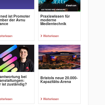
ned ist Promoter
Praxiswissen für
mber der Avnu
moderne
iance
Medientechnik
iterlesen
Weiterlesen
antwortung bei
Bristols neue 20.000-
anstaltungen:
Kapazitäts-Arena
 ist zuständig?
iterlesen
Weiterlesen