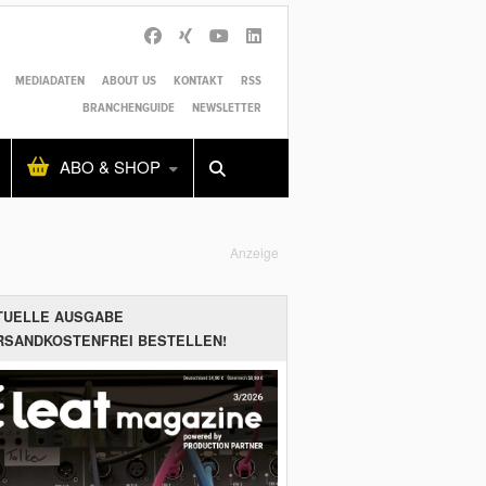
MEDIADATEN
ABOUT US
KONTAKT
RSS
BRANCHENGUIDE
NEWSLETTER
Alles
Shop
SUCHEN
ABO & SHOP
Anzeige
TUELLE AUSGABE
RSANDKOSTENFREI BESTELLEN!