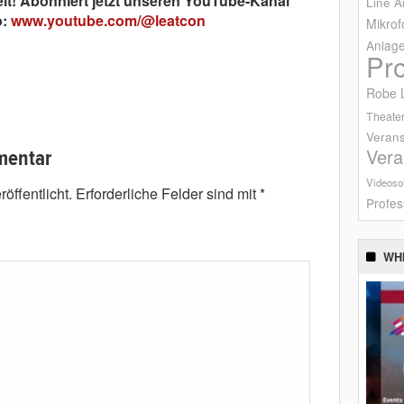
eit! Abonniert jetzt unseren YouTube-Kanal
Line A
o:
www.youtube.com/@leatcon
Mikrof
Anlag
Pr
Robe L
Theater
Verans
Vera
mentar
Videoso
öffentlicht.
Erforderliche Felder sind mit
*
Profes
WH