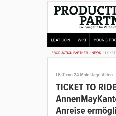
LEAT CON
WIKI
YOUNG PR
PRODUCTION PARTNER
NEWS
TICKET
LEaT con 24 Mainstage Video
TICKET TO RIDE
AnnenMayKanter
Anreise ermögl