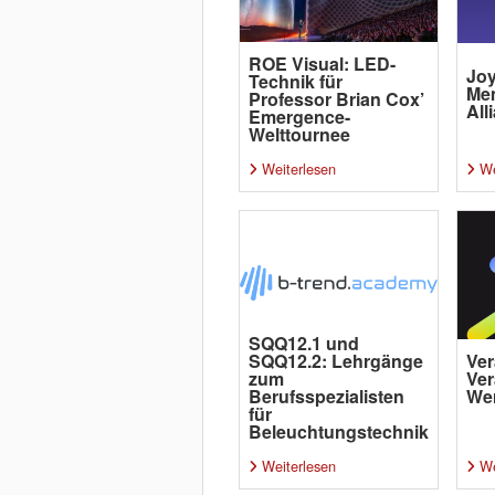
ROE Visual: LED-
Joy
Technik für
Me
Professor Brian Cox’
All
Emergence-
Welttournee
Weiterlesen
We
SQQ12.1 und
SQQ12.2: Lehrgänge
Ver
zum
Ver
Berufsspezialisten
Wer
für
Beleuchtungstechnik
Weiterlesen
We