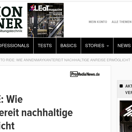
MEIN KONTO
ALLE THEMEN
OFESSIONALS
TESTS
BASICS
STORIES
NEWS
 TO RIDE: WIE ANNENMAYKANTEREIT NACHHALTIGE ANREISE ERMÖGLICHT
AK
VE
: Wie
eit nachhaltige
icht