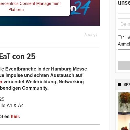
unse
ercentrics Consent Management
Platform
Anzeige
Ic
*
Anmel
LEaT con 25
h die Eventbranche in der Hamburg Messe
eue Impulse und echten Austausch auf
n
verbindet Weiterbildung, Networking
BR
lebendigen Community.
25
le A1 & A4
bt es
hier
.