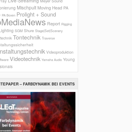
Live-Streaming
rray
Meyer Sound
Mischpult
onierung
Moving Head
PA
Prolight + Sound
e
PA Boxen
oMediaNews
Report
Rigging
ighting
Shure
SGM
Stage|Set|Scenery
Tontechnik
technik
Traverse
taltungssicherheit
nstaltungstechnik
Videoproduktion
Videotechnik
Young
ftware
Yamaha Audio
sionals
ITEPAPER – FARBDYNAMIK BEI EVENTS