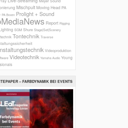
Live-Streaming
rray
Meyer Sound
Mischpult
onierung
Moving Head
PA
Prolight + Sound
e
PA Boxen
oMediaNews
Report
Rigging
ighting
Shure
SGM
Stage|Set|Scenery
Tontechnik
technik
Traverse
taltungssicherheit
nstaltungstechnik
Videoproduktion
Videotechnik
Young
ftware
Yamaha Audio
sionals
ITEPAPER – FARBDYNAMIK BEI EVENTS