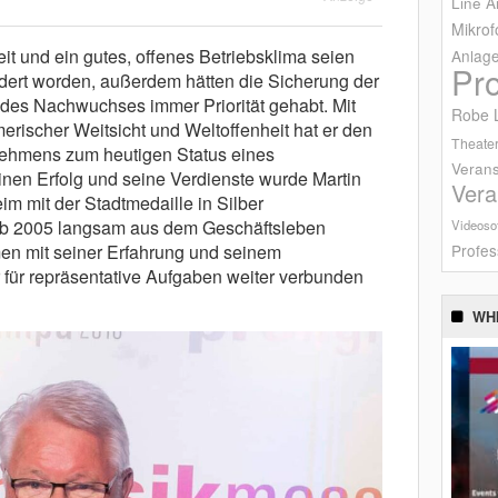
Line A
Mikrof
it und ein gutes, offenes Betriebsklima seien
Anlag
Pr
rdert worden, außerdem hätten die Sicherung der
 des Nachwuchses immer Priorität gehabt. Mit
Robe L
erischer Weitsicht und Weltoffenheit hat er den
Theater
nehmens zum heutigen Status eines
Verans
einen Erfolg und seine Verdienste wurde Martin
Vera
m mit der Stadtmedaille in Silber
ab 2005 langsam aus dem Geschäftsleben
Videoso
Profes
en mit seiner Erfahrung und seinem
für repräsentative Aufgaben weiter verbunden
WH