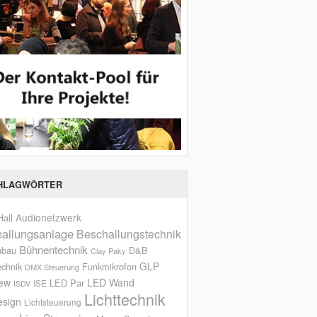
HLAGWÖRTER
Audionetzwerk
all
allungsanlage
Beschallungstechnik
Bühnentechnik
nbau
D&B
Clay Paky
GLP
echnik
Funkmikrofon
DMX Steuerung
iew
LED Wand
LED Par
ISE
ISDV
Lichttechnik
esign
Lichtsteuerung