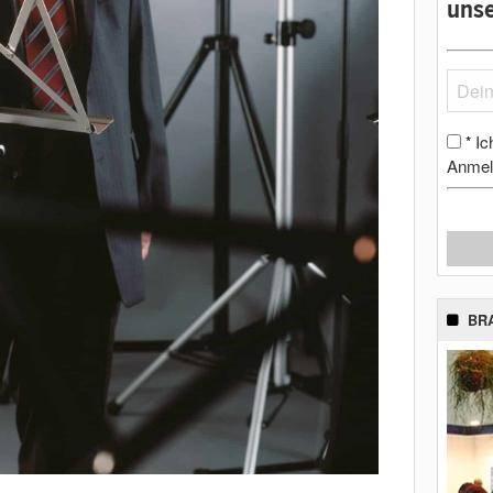
unse
Ic
*
Anmel
BR