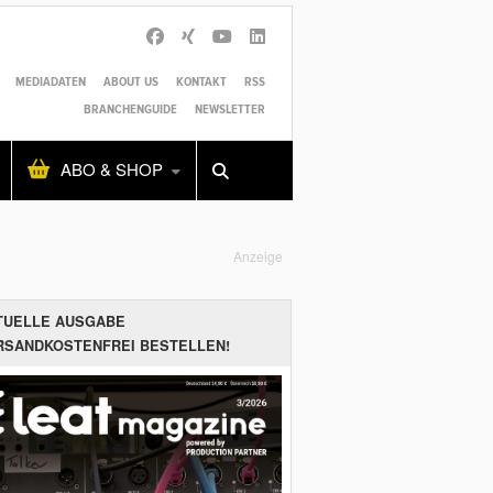
MEDIADATEN
ABOUT US
KONTAKT
RSS
BRANCHENGUIDE
NEWSLETTER
Alles
Shop
SUCHEN
ABO & SHOP
Anzeige
TUELLE AUSGABE
RSANDKOSTENFREI BESTELLEN!