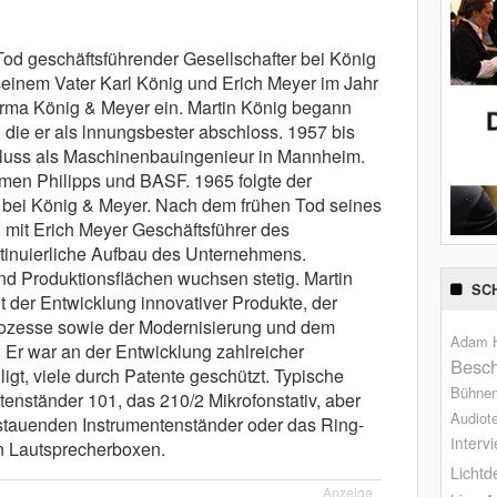
Tod geschäftsführender Gesellschafter bei König
 seinem Vater Karl König und Erich Meyer im Jahr
irma König & Meyer ein. Martin König begann
die er als lnnungsbester abschloss. 1957 bis
luss als Maschinenbauingenieur in Mannheim.
rmen Philipps und BASF. 1965 folgte der
er bei König & Meyer. Nach dem frühen Tod seines
mit Erich Meyer Geschäftsführer des
tinuierliche Aufbau des Unternehmens.
und Produktionsflächen wuchsen stetig. Martin
SC
 der Entwicklung innovativer Produkte, der
ozesse sowie der Modernisierung und dem
Adam H
Er war an der Entwicklung zahlreicher
Besch
igt, viele durch Patente geschützt. Typische
Bühne
tenständer 101, das 210/2 Mikrofonstativ, aber
Audiot
stauenden Instrumentenständer oder das Ring-
Interv
n Lautsprecherboxen.
Lichtd
Anzeige