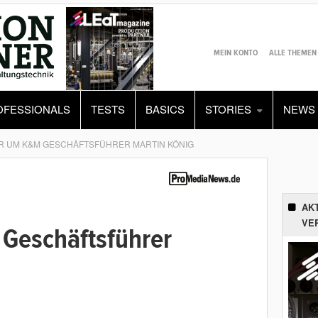
MEIN KONTO
ALLE THEMEN
OFESSIONALS
TESTS
BASICS
STORIES
NEWS
R UM K&M GESCHÄFTSFÜHRER MARTIN KÖNIG
AK
VE
Geschäftsführer