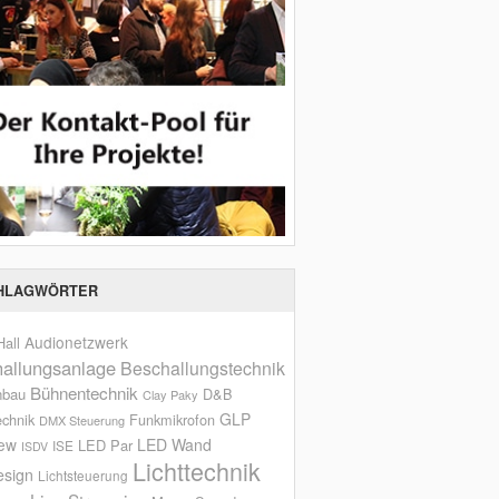
HLAGWÖRTER
Audionetzwerk
all
allungsanlage
Beschallungstechnik
Bühnentechnik
nbau
D&B
Clay Paky
GLP
echnik
Funkmikrofon
DMX Steuerung
iew
LED Wand
LED Par
ISE
ISDV
Lichttechnik
esign
Lichtsteuerung