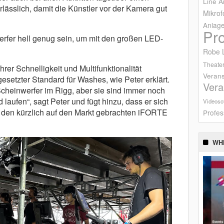
Line A
ässlich, damit die Künstler vor der Kamera gut
Mikrof
Anlag
Pr
fer hell genug sein, um mit den großen LED-
Robe L
Theater
r Schnelligkeit und Multifunktionalität
Verans
gesetzter Standard für Washes, wie Peter erklärt.
Vera
Scheinwerfer im Rigg, aber sie sind immer noch
laufen“, sagt Peter und fügt hinzu, dass er sich
Videoso
ch den kürzlich auf den Markt gebrachten iFORTE
Profes
WH