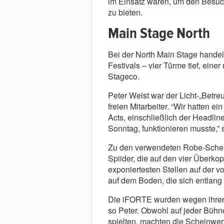
im Einsatz waren, um den Besuch
zu bieten.
Main Stage North
Bei der North Main Stage handel
Festivals – vier Türme tief, ein
Stageco.
Peter Weist war der Licht-„Betr
freien Mitarbeiter. “Wir hatten ei
Acts, einschließlich der Headl
Sonntag, funktionieren musste,” 
Zu den verwendeten Robe-Sche
Spiider, die auf den vier Überko
exponiertesten Stellen auf der 
auf dem Boden, die sich entlang 
Die iFORTE wurden wegen ihrer „
so Peter. Obwohl auf jeder Bühne 
spielten, machten die Scheinwerf