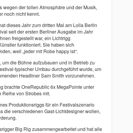
vals wegen der tollen Atmosphäre und der Musik,
r noch nicht kennt.
at dieses Jahr zum dritten Mal am Lolla Berlin
val seit der ersten Berliner Ausgabe im Jahr
hnen freigestellt war, ein Lichtrigg
ünstler funktioniert. Sie haben sich
den, weil „jeder mit Robe happy ist“.
t, um die Bühne aufzubauen und in Betrieb zu
estival-typischer Umbau durchgeführt wurde, um
mmenden Headliner Sam Smith vorzunehmen.
g brachte OneRepublic 6x MegaPointe unter
 Reihe von Strobes mit.
nes Produktionsriggs für ein Festivalszenario
s die verschiedenen Gast-Lichtdesigner wollen,
rderung.
rigger Big Rig zusammengearbeitet und hat alle