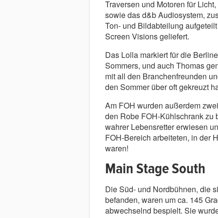
Traversen und Motoren für Licht,
sowie das d&b Audiosystem, zusa
Ton- und Bildabteilung aufgeteil
Screen Visions geliefert.
Das Lolla markiert für die Berl
Sommers, und auch Thomas geni
mit all den Branchenfreunden 
den Sommer über oft gekreuzt h
Am FOH wurden außerdem zwei R
den Robe FOH-Kühlschrank zu b
wahrer Lebensretter erwiesen und
FOH-Bereich arbeiteten, in der Hi
waren!
Main Stage South
Die Süd- und Nordbühnen, die s
befanden, waren um ca. 145 Gra
abwechselnd bespielt. Sie wurd