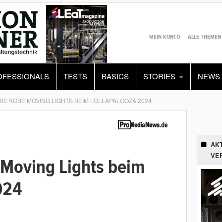
MEIN KONTO
ALLE THEMEN
OFESSIONALS
TESTS
BASICS
STORIES
NEWS
00 ROBE MOVING LIGHTS BEIM LOLLAPALOOZA 2024
AK
VE
Moving Lights beim
024