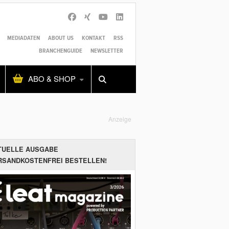
MEDIADATEN
ABOUT US
KONTAKT
RSS
BRANCHENGUIDE
NEWSLETTER
Alles
Shop
SUCHEN
ABO & SHOP
Anzeige
TUELLE AUSGABE
RSANDKOSTENFREI BESTELLEN!