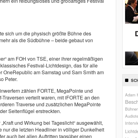
ern ein reibungsloses und großartiges Festival
te sich um die physisch größte Bühne des
er mehr als die Südbühne – beide gebaut von
euer“ am FOH von TSE, einer ihrer regelmäßigen
n klassisches Festival-Lichtdesign, das für alle
iner OneRepublic am Samstag und Sam Smith am
so Peter.
SC
inwerfern zählen FORTE, MegaPointe und
Adam H
pf-Traversen verteilt waren, mit iFORTE an den
Besch
vorderen Traverse und zusätzlichen MegaPointe
Bühne
der Seitenflügel erstreckten.
Audiot
Kraft und Wirkung bei Tageslicht“ ausgewählt,
Interv
nur die letzten Headliner in völliger Dunkelheit
Lichtd
er auch bei allen Auftritten tagsüber einen