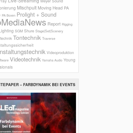
Live-Streaming
rray
Meyer Sound
Mischpult
onierung
Moving Head
PA
Prolight + Sound
e
PA Boxen
oMediaNews
Report
Rigging
ighting
Shure
SGM
Stage|Set|Scenery
Tontechnik
technik
Traverse
taltungssicherheit
nstaltungstechnik
Videoproduktion
Videotechnik
Young
ftware
Yamaha Audio
sionals
ITEPAPER – FARBDYNAMIK BEI EVENTS