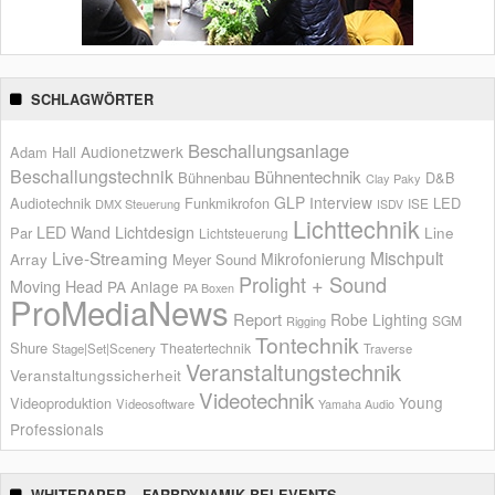
SCHLAGWÖRTER
Beschallungsanlage
Audionetzwerk
Adam Hall
Beschallungstechnik
Bühnentechnik
Bühnenbau
D&B
Clay Paky
GLP
Interview
Audiotechnik
Funkmikrofon
LED
ISE
DMX Steuerung
ISDV
Lichttechnik
LED Wand
Lichtdesign
Par
Line
Lichtsteuerung
Live-Streaming
Mischpult
Mikrofonierung
Array
Meyer Sound
Prolight + Sound
Moving Head
PA Anlage
PA Boxen
ProMediaNews
Report
Robe Lighting
SGM
Rigging
Tontechnik
Shure
Theatertechnik
Stage|Set|Scenery
Traverse
Veranstaltungstechnik
Veranstaltungssicherheit
Videotechnik
Young
Videoproduktion
Videosoftware
Yamaha Audio
Professionals
WHITEPAPER – FARBDYNAMIK BEI EVENTS