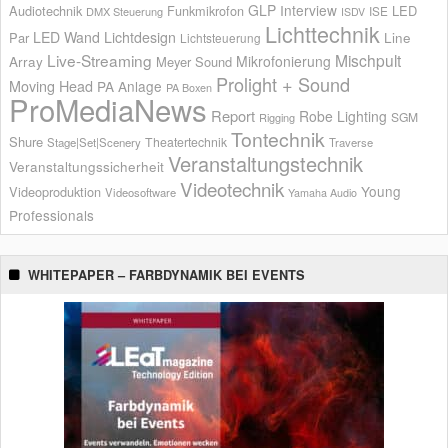
GLP
Interview
Audiotechnik
Funkmikrofon
LED
ISE
DMX Steuerung
ISDV
Lichttechnik
LED Wand
Lichtdesign
Par
Line
Lichtsteuerung
Live-Streaming
Mischpult
Mikrofonierung
Array
Meyer Sound
Prolight + Sound
Moving Head
PA Anlage
PA Boxen
ProMediaNews
Report
Robe Lighting
SGM
Rigging
Tontechnik
Shure
Theatertechnik
Stage|Set|Scenery
Traverse
Veranstaltungstechnik
Veranstaltungssicherheit
Videotechnik
Young
Videoproduktion
Videosoftware
Yamaha Audio
Professionals
WHITEPAPER – FARBDYNAMIK BEI EVENTS