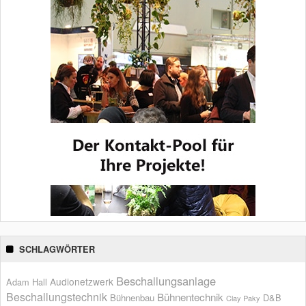
SCHLAGWÖRTER
Beschallungsanlage
Audionetzwerk
Adam Hall
Beschallungstechnik
Bühnentechnik
Bühnenbau
D&B
Clay Paky