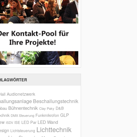
HLAGWÖRTER
Audionetzwerk
all
allungsanlage
Beschallungstechnik
Bühnentechnik
nbau
D&B
Clay Paky
GLP
echnik
Funkmikrofon
DMX Steuerung
iew
LED Wand
LED Par
ISE
ISDV
Lichttechnik
esign
Lichtsteuerung