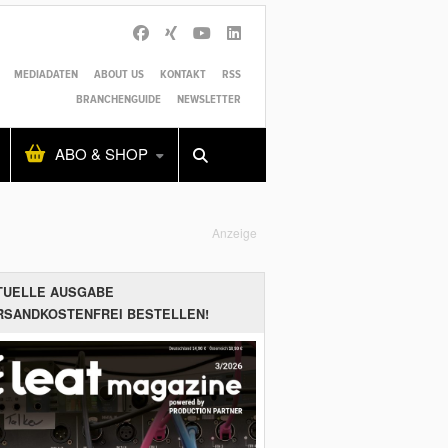
MEDIADATEN
ABOUT US
KONTAKT
RSS
BRANCHENGUIDE
NEWSLETTER
Alles
Shop
SUCHEN
ABO & SHOP
Anzeige
TUELLE AUSGABE
RSANDKOSTENFREI BESTELLEN!