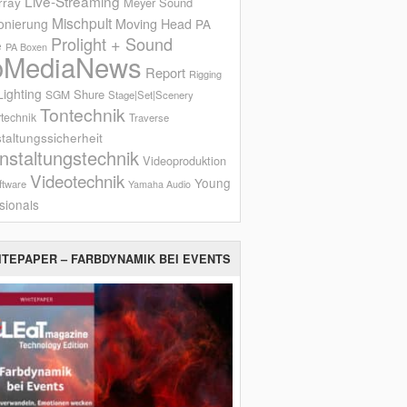
Live-Streaming
rray
Meyer Sound
Mischpult
onierung
Moving Head
PA
Prolight + Sound
e
PA Boxen
oMediaNews
Report
Rigging
ighting
Shure
SGM
Stage|Set|Scenery
Tontechnik
technik
Traverse
taltungssicherheit
nstaltungstechnik
Videoproduktion
Videotechnik
Young
ftware
Yamaha Audio
sionals
ITEPAPER – FARBDYNAMIK BEI EVENTS