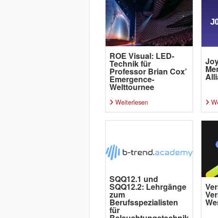
ROE Visual: LED-
Joy
Technik für
Me
Professor Brian Cox’
All
Emergence-
Welttournee
Weiterlesen
We
SQQ12.1 und
SQQ12.2: Lehrgänge
Ver
zum
Ver
Berufsspezialisten
Wer
für
Beleuchtungstechnik