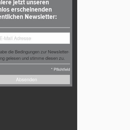
iere jetzt unseren
nlos erscheinenden
ntlichen Newsletter:
habe die Bedingungen zur Newsletter-
g gelesen und stimme diesen zu.
*
Pflichtfeld
Absenden