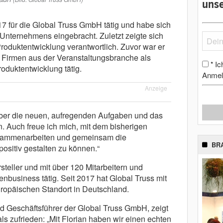
unse
017 für die Global Truss GmbH tätig und habe sich
 Unternehmens eingebracht. Zuletzt zeigte sich
Produktentwicklung verantwortlich. Zuvor war er
e Firmen aus der Veranstaltungsbranche als
Ic
*
oduktentwicklung tätig.
Anmel
Anzeige
 über die neuen, aufregenden Aufgaben und das
. Auch freue ich mich, mit dem bisherigen
usammenarbeiten und gemeinsam die
BR
sitiv gestalten zu können.“
steller und mit über 120 Mitarbeitern und
enbusiness tätig. Seit 2017 hat Global Truss mit
ropäischen Standort in Deutschland.
 Geschäftsführer der Global Truss GmbH, zeigt
ls zufrieden: „Mit Florian haben wir einen echten