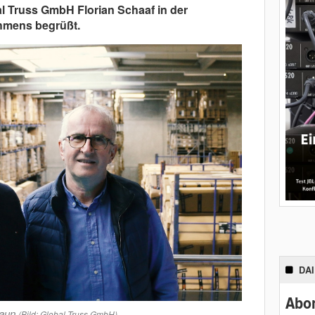
l Truss GmbH Florian Schaaf in der
hmens begrüßt.
DA
Abon
raun
(Bild: Global Truss GmbH)