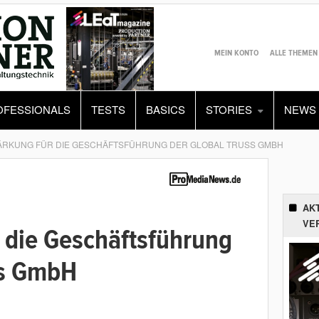
MEIN KONTO
ALLE THEMEN
OFESSIONALS
TESTS
BASICS
STORIES
NEWS
ÄRKUNG FÜR DIE GESCHÄFTSFÜHRUNG DER GLOBAL TRUSS GMBH
AK
VE
 die Geschäftsführung
ss GmbH