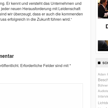
ung. Er kennt und versteht das Unternehmen und
ch jeder neuen Herausforderung mit Leidenschaft
 sind wir überzeugt, dass er auch die kommenden
ss erfolgreich in die Zukunft führen wird.“
mentar
SC
öffentlicht.
Erforderliche Felder sind mit
*
Adam H
Besch
Bühne
Audiot
Interv
Lichtd