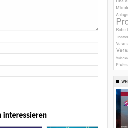
Line A
Mikrof
Anlag
Pr
Robe L
Theater
Verans
Vera
Videoso
Profes
WH
 interessieren