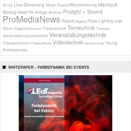
Live-Streaming
Mischpult
Mikrofonierung
Array
Meyer Sound
Prolight + Sound
Moving Head
PA Anlage
PA Boxen
ProMediaNews
Report
Robe Lighting
SGM
Rigging
Tontechnik
Shure
Theatertechnik
Stage|Set|Scenery
Traverse
Veranstaltungstechnik
Veranstaltungssicherheit
Videotechnik
Young
Videoproduktion
Videosoftware
Yamaha Audio
Professionals
WHITEPAPER – FARBDYNAMIK BEI EVENTS