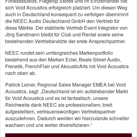
Fitnessstudios, Flagship Stores und im Einzelhandel hat
sich Void Acoustics erfolgreich platziert. Um diesen Weg
auch in Deutschland konsequent zu verfolgen übernimmt
die NEEC Audio Deutschland GmbH den Vertrieb für
diese Märkte. Der etablierte Vertrieb Event Integrator von
Jörg Sandmann bleibt für Club und Rental sowie seine
bestehenden Vertriebsnetzte der erste Ansprechpartner.
NEEC rundet sein umfangreiches Markenportfolio
bestehend aus den Marken Ecler, Beale Street Audio,
Frenetik, FrenchFlair und AkousticArts mit Void Acoustics
nach oben ab.
Patrick Leiner, Regional Sales Manager EMEA bei Void
Acoustics, sagt: „Deutschland ist ein aufstrebender Markt
für Void Acoustics und es ist fantastisch, unsere
Reichweite dank NEEC als professionellem, breit
aufgestelltem, vertrauenswürdigen Vertriebspartner
auszudehnen. Dadurch werden wir hierzulande schneller
wachsen und uns weiter diversifizieren.“