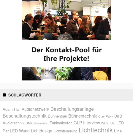
SCHLAGWÖRTER
Beschallungsanlage
Audionetzwerk
Adam Hall
Beschallungstechnik
Bühnentechnik
Bühnenbau
D&B
Clay Paky
GLP
Interview
Audiotechnik
Funkmikrofon
LED
ISE
DMX Steuerung
ISDV
Lichttechnik
LED Wand
Lichtdesign
Par
Line
Lichtsteuerung