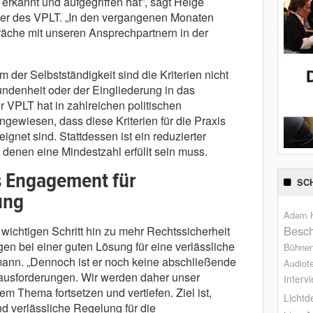
erkannt und aufgegriffen hat”, sagt Helge
er des VPLT. „In den vergangenen Monaten
räche mit unseren Ansprechpartnern in der
m der Selbstständigkeit sind die Kriterien nicht
denheit oder der Eingliederung in das
VPLT hat in zahlreichen politischen
gewiesen, dass diese Kriterien für die Praxis
gnet sind. Stattdessen ist ein reduzierter
n denen eine Mindestzahl erfüllt sein muss.
s Engagement für
SC
ung
Adam H
Besch
wichtigen Schritt hin zu mehr Rechtssicherheit
gen bei einer guten Lösung für eine verlässliche
Bühne
mann. „Dennoch ist er noch keine abschließende
Audiot
ausforderungen. Wir werden daher unser
Interv
m Thema fortsetzen und vertiefen. Ziel ist,
Lichtd
nd verlässliche Regelung für die