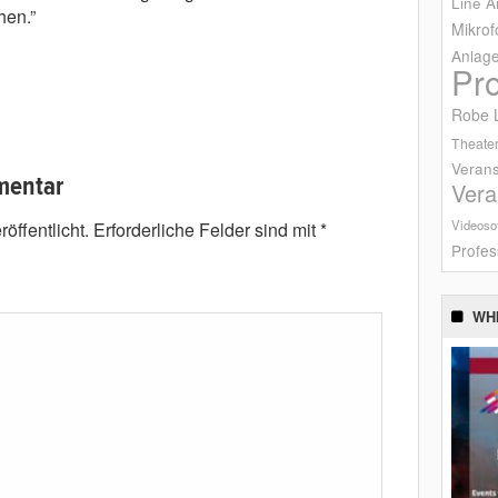
Line A
hen.”
Mikrof
Anlag
Pr
Robe L
Theater
Verans
mentar
Vera
Videoso
öffentlicht.
Erforderliche Felder sind mit
*
Profes
WH