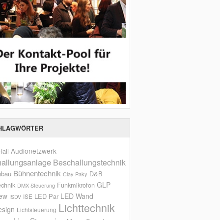
HLAGWÖRTER
Audionetzwerk
all
allungsanlage
Beschallungstechnik
Bühnentechnik
nbau
D&B
Clay Paky
GLP
echnik
Funkmikrofon
DMX Steuerung
iew
LED Wand
LED Par
ISE
ISDV
Lichttechnik
esign
Lichtsteuerung