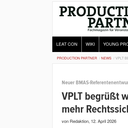
LEAT CON
WIKI
YOUNG PR
PRODUCTION PARTNER
NEWS
VPLT B
Neuer BMAS-Referentenentwurf
VPLT begrüßt wi
mehr Rechtssic
von Redaktion
,
12. April 2026