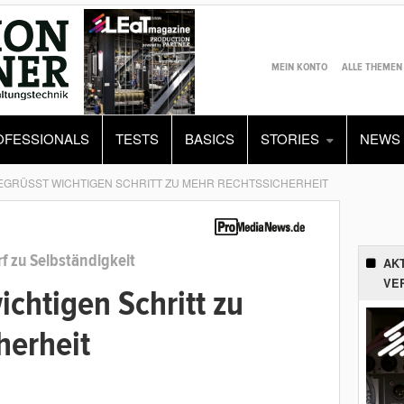
MEIN KONTO
ALLE THEMEN
OFESSIONALS
TESTS
BASICS
STORIES
NEWS
EGRÜSST WICHTIGEN SCHRITT ZU MEHR RECHTSSICHERHEIT
 zu Selbständigkeit
AK
VE
chtigen Schritt zu
herheit