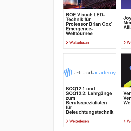
ROE Visual: LED-
Joy
Technik für
Me
Professor Brian Cox’
All
Emergence-
Welttournee
Weiterlesen
We
SQQ12.1 und
SQQ12.2: Lehrgänge
Ver
zum
Ver
Berufsspezialisten
Wer
für
Beleuchtungstechnik
Weiterlesen
We