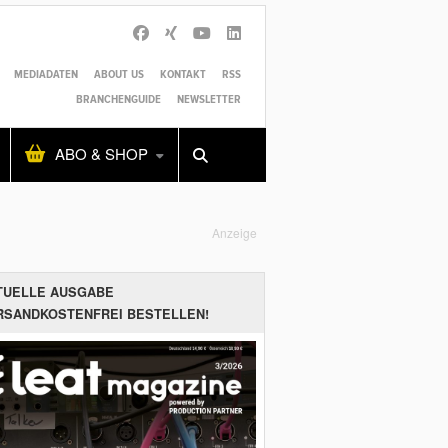
MEDIADATEN
ABOUT US
KONTAKT
RSS
BRANCHENGUIDE
NEWSLETTER
Alles
Shop
SUCHEN
ABO & SHOP
Anzeige
TUELLE AUSGABE
RSANDKOSTENFREI BESTELLEN!