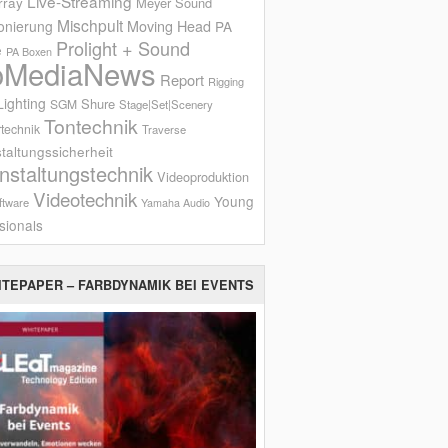
Live-Streaming
rray
Meyer Sound
Mischpult
onierung
Moving Head
PA
Prolight + Sound
e
PA Boxen
oMediaNews
Report
Rigging
ighting
Shure
SGM
Stage|Set|Scenery
Tontechnik
technik
Traverse
taltungssicherheit
nstaltungstechnik
Videoproduktion
Videotechnik
Young
ftware
Yamaha Audio
sionals
ITEPAPER – FARBDYNAMIK BEI EVENTS