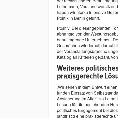
der rechtssicheren Beauftragung 
Leinemann, Vorstandsvorsitzend
haben wir hierzu intensive Gesp
Politik in Berlin geführt.”
Positiv: Bei dieser geplanten For
abhängig von der Weisungsgebun
beauftragende Unternehmen. Der 
Gesprächen wiederholt darauf hin
der Veranstaltungsbranche ungeei
Katalog an Kriterien geplant, vo
Weiteres politische
praxisgerechte Lös
„Wir sehen in dem Entwurf einen 
für den Einsatz von Selbstständi
Absicherung im Alter”, so Leine
Lösung für die bestehenden Her
politisches Engagement bei diese
langfristig eine praxisgerechte u