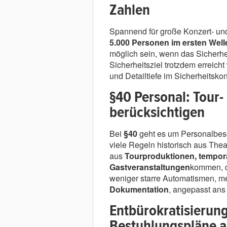
Zahlen
Spannend für große Konzert- un
5.000 Personen im ersten Wel
möglich sein, wenn das Sicherhe
Sicherheitsziel trotzdem erreich
und Detailtiefe im Sicherheitsko
§40 Personal: Tour- 
berücksichtigen
Bei
§40
geht es um Personalbeset
viele Regeln historisch aus The
aus
Tourproduktionen, tempor
Gastveranstaltungen
kommen, d
weniger starre Automatismen, m
Dokumentation
, angepasst ans 
Entbürokratisierung,
Bestuhlungspläne a