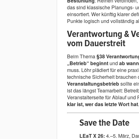
Bestuhlung
: Reihen verbinden
das sind klassische Planungs- un
einsortiert. Wer künftig klarer def
Punkte logisch und vollständig 
Verantwortung & Ve
vom Dauerstreit
Beim Thema
§38 Verantwortun
„Betrieb“ beginnt
und
ab wann 
muss. Löhr plädiert für eine pra
technische Sicherheit brauchen q
Veranstaltungsbetrieb
sollte ei
ist das längst Teamarbeit: Betre
Veranstalterseite für Ablauf und
klar ist, wer das letzte Wort hat
Save the Date
LEaT X 26:
4.–5. März, D