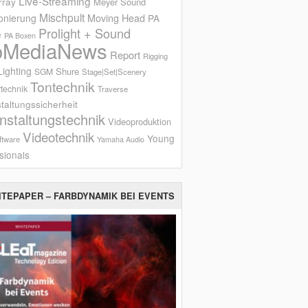
Live-Streaming
rray
Meyer Sound
Mischpult
onierung
Moving Head
PA
Prolight + Sound
e
PA Boxen
oMediaNews
Report
Rigging
ighting
Shure
SGM
Stage|Set|Scenery
Tontechnik
technik
Traverse
taltungssicherheit
nstaltungstechnik
Videoproduktion
Videotechnik
Young
ftware
Yamaha Audio
sionals
ITEPAPER – FARBDYNAMIK BEI EVENTS