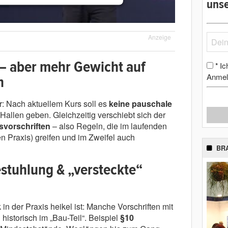
unse
Anzeige
– aber mehr Gewicht auf
Ic
*
Anmel
n
er: Nach aktuellem Kurs soll es
keine pauschale
Hallen geben. Gleichzeitig verschiebt sich der
svorschriften
– also Regeln, die im laufenden
en Praxis) greifen und im Zweifel auch
BR
stuhlung & „versteckte“
in der Praxis heikel ist: Manche Vorschriften mit
 historisch im „Bau-Teil“. Beispiel
§10