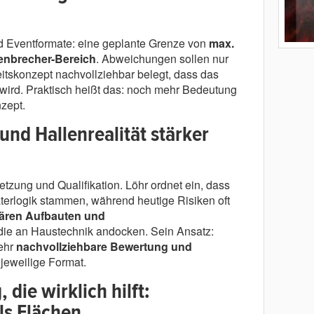
d Eventformate: eine geplante Grenze von
max.
lenbrecher-Bereich
. Abweichungen sollen nur
itskonzept nachvollziehbar belegt, dass das
t wird. Praktisch heißt das: noch mehr Bedeutung
nzept.
und Hallenrealität stärker
zung und Qualifikation. Löhr ordnet ein, dass
aterlogik stammen, während heutige Risiken oft
ären Aufbauten und
ie an Haustechnik andocken. Sein Ansatz:
ehr
nachvollziehbare Bewertung und
jeweilige Format.
 die wirklich hilft:
ls Flächen