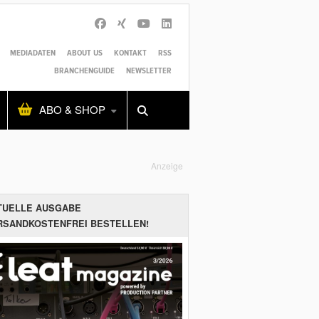
MEDIADATEN
ABOUT US
KONTAKT
RSS
BRANCHENGUIDE
NEWSLETTER
Alles
Shop
SUCHEN
ABO & SHOP
Anzeige
TUELLE AUSGABE
RSANDKOSTENFREI BESTELLEN!