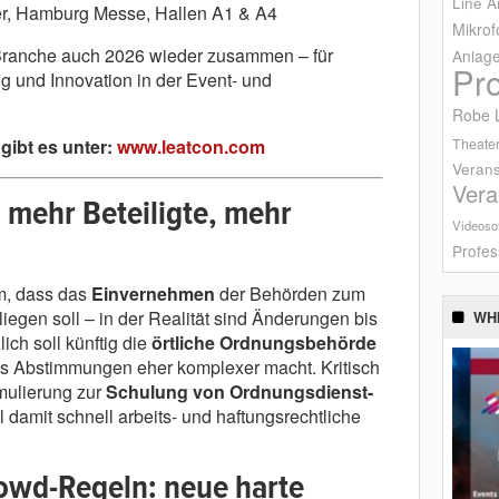
Line A
er, Hamburg Messe, Hallen A1 & A4
Mikrof
Branche auch 2026 wieder zusammen – für
Anlag
Pr
g und Innovation in der Event- und
Robe L
Theater
gibt es unter:
www.leatcon.com
Verans
Vera
 mehr Beteiligte, mehr
Videoso
Profes
m, dass das
Einvernehmen
der Behörden zum
liegen soll – in der Realität sind Änderungen bis
WH
lich soll künftig die
örtliche Ordnungsbehörde
s Abstimmungen eher komplexer macht. Kritisch
mulierung zur
Schulung von Ordnungsdienst-
 damit schnell arbeits- und haftungsrechtliche
owd-Regeln: neue harte