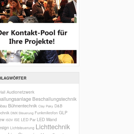
HLAGWÖRTER
Audionetzwerk
all
allungsanlage
Beschallungstechnik
Bühnentechnik
nbau
D&B
Clay Paky
GLP
echnik
Funkmikrofon
DMX Steuerung
iew
LED Wand
LED Par
ISE
ISDV
Lichttechnik
esign
Lichtsteuerung