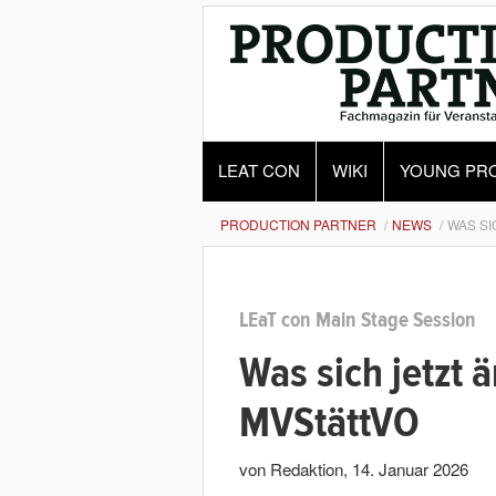
LEAT CON
WIKI
YOUNG PR
PRODUCTION PARTNER
NEWS
WAS SI
LEaT con Main Stage Session
Was sich jetzt 
MVStättVO
von Redaktion
,
14. Januar 2026