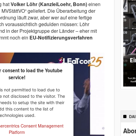
g hat
Volker Löhr (KanzleiLoehr, Bonn)
einen
 MVStättVO“ geliefert. Die Überarbeitung der
nung läuft zwar, aber wer auf eine fertige
ich voraussichtlich gedulden müssen: Löhr
d in der Projektgruppe der Länder – eher mit
ommt noch ein
EU-Notifizierungsverfahren
 consent to load the Youtube
service!
is not permitted to load due to
e not disclosed to the visitor. The
eeds to setup the site with their
 this content to the list of
technologies used.
DA
ercentrics Consent Management
Abon
Platform