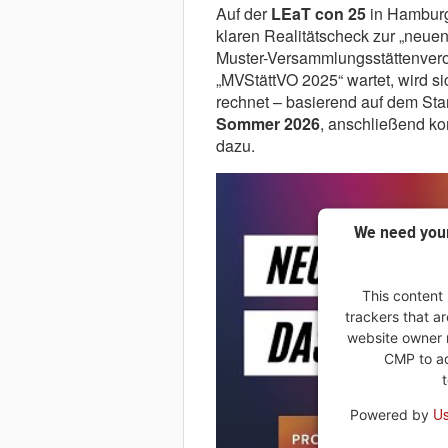
Auf der
LEaT con 25
in Hambur
klaren Realitätscheck zur „neuen
Muster-Versammlungsstättenverord
„MVStättVO 2025“ wartet, wird s
rechnet – basierend auf dem Stan
Sommer 2026
, anschließend k
dazu.
We need your
This content 
trackers that ar
website owner n
CMP to add
Us
Powered by