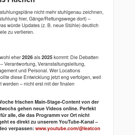
estuhlungspläne nicht mehr stuhlgenau zeichnen,
stuhlung hier, Gänge/Rettungswege dort) –
as würde Updates (z. B. neue Stühle) deutlich
le zu verlieren.
 wohl eher
2026
als
2025
kommt: Die Debatten
 – Verantwortung, Veranstaltungsleitung,
agement und Personal. Wer Locations
sollte diese Entwicklung jetzt eng verfolgen, weil
t werden – nicht erst mit der finalen
 Woche frischen Main-Stage-Content von der
twochs gehen neue Videos online. Perfekt
ür alle, die das Programm vor Ort nicht
geht es direkt zu unserem YouTube-Kanal –
ideo verpassen:
www.youtube.com/@leatcon