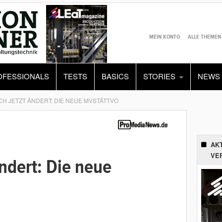
MEIN KONTO
ALLE THEMEN
OFESSIONALS
TESTS
BASICS
STORIES
NEWS
CH JETZT ÄNDERT: DIE NEUE MVSTÄTTVO
AK
VE
ändert: Die neue