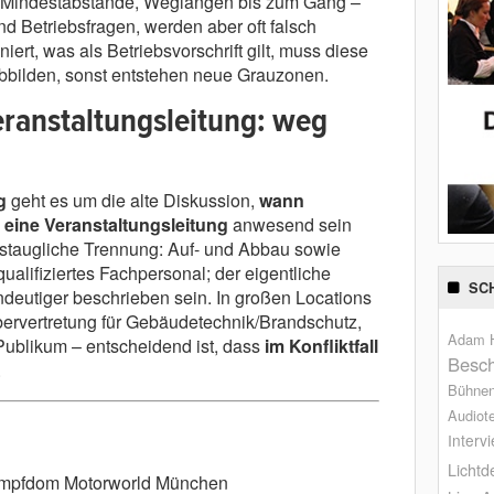
, Mindestabstände, Weglängen bis zum Gang –
d Betriebsfragen, werden aber oft falsch
iniert, was als Betriebsvorschrift gilt, muss diese
abbilden, sonst entstehen neue Grauzonen.
ranstaltungsleitung: weg
g
geht es um die alte Diskussion,
wann
eine Veranstaltungsleitung
anwesend sein
xistaugliche Trennung: Auf- und Abbau sowie
ualifiziertes Fachpersonal; der eigentliche
SC
ndeutiger beschrieben sein. In großen Locations
ibervertretung für Gebäudetechnik/Brandschutz,
Adam H
 Publikum – entscheidend ist, dass
im Konfliktfall
Besch
.
Bühne
Audiot
Interv
Lichtd
ampfdom Motorworld München