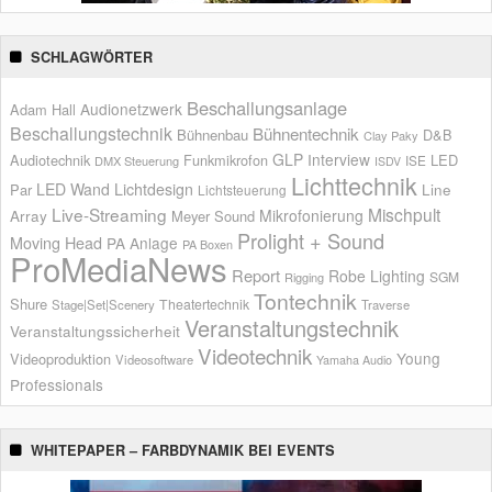
SCHLAGWÖRTER
Beschallungsanlage
Audionetzwerk
Adam Hall
Beschallungstechnik
Bühnentechnik
Bühnenbau
D&B
Clay Paky
GLP
Interview
Audiotechnik
Funkmikrofon
LED
ISE
DMX Steuerung
ISDV
Lichttechnik
LED Wand
Lichtdesign
Par
Line
Lichtsteuerung
Live-Streaming
Mischpult
Mikrofonierung
Array
Meyer Sound
Prolight + Sound
Moving Head
PA Anlage
PA Boxen
ProMediaNews
Report
Robe Lighting
SGM
Rigging
Tontechnik
Shure
Theatertechnik
Stage|Set|Scenery
Traverse
Veranstaltungstechnik
Veranstaltungssicherheit
Videotechnik
Young
Videoproduktion
Videosoftware
Yamaha Audio
Professionals
WHITEPAPER – FARBDYNAMIK BEI EVENTS