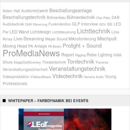
Beschallungsanlage
Audionetzwerk
Adam Hall
Beschallungstechnik
Bühnentechnik
Bühnenbau
D&B
Clay Paky
GLP
Interview
Audiotechnik
Funkmikrofon
LED
ISE
DMX Steuerung
ISDV
Lichttechnik
LED Wand
Lichtdesign
Par
Line
Lichtsteuerung
Live-Streaming
Mischpult
Mikrofonierung
Array
Meyer Sound
Prolight + Sound
Moving Head
PA Anlage
PA Boxen
ProMediaNews
Report
Robe Lighting
SGM
Rigging
Tontechnik
Shure
Theatertechnik
Stage|Set|Scenery
Traverse
Veranstaltungstechnik
Veranstaltungssicherheit
Videotechnik
Young
Videoproduktion
Videosoftware
Yamaha Audio
Professionals
WHITEPAPER – FARBDYNAMIK BEI EVENTS