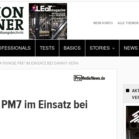
MEIN KONTO
ALLE THEMEN
OFESSIONALS
TESTS
BASICS
STORIES
NEWS
 RIVAGE PM7 IM EINSATZ BEI DANNY VERA
AK
VE
PM7 im Einsatz bei