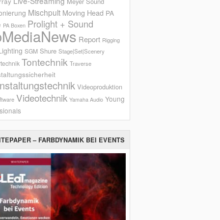
Live-Streaming
rray
Meyer Sound
Mischpult
onierung
Moving Head
PA
Prolight + Sound
e
PA Boxen
oMediaNews
Report
Rigging
ighting
Shure
SGM
Stage|Set|Scenery
Tontechnik
technik
Traverse
taltungssicherheit
nstaltungstechnik
Videoproduktion
Videotechnik
Young
ftware
Yamaha Audio
sionals
ITEPAPER – FARBDYNAMIK BEI EVENTS