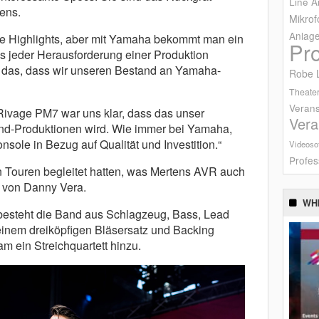
Line A
ens.
Mikrof
Anlag
e Highlights, aber mit Yamaha bekommt man ein
Pr
ss jeder Herausforderung einer Produktion
t das, dass wir unseren Bestand an Yamaha-
Robe L
Theater
Verans
 Rivage PM7 war uns klar, dass das unser
Vera
-End-Produktionen wird. Wie immer bei Yamaha,
nsole in Bezug auf Qualität und Investition.“
Videoso
Profes
n Touren begleitet hatten, was Mertens AVR auch
n von Danny Vera.
WH
besteht die Band aus Schlagzeug, Bass, Lead
einem dreiköpfigen Bläsersatz und Backing
 ein Streichquartett hinzu.