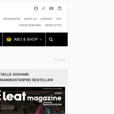
MEDIADATEN
ABOUT US
KONTAKT
RSS
BRANCHENGUIDE
NEWSLETTER
Alles
Shop
SUCHEN
ABO & SHOP
Anzeige
TUELLE AUSGABE
RSANDKOSTENFREI BESTELLEN!