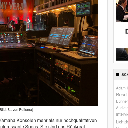
SC
Adam H
Besch
Bühne
Audiot
(Bild: Steven Pollema)
Interv
 Yamaha Konsolen mehr als nur hochqualitativen
Lichtd
interessante Specs. Sie sind das Rückgrat