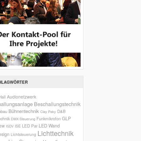
HLAGWÖRTER
Audionetzwerk
all
allungsanlage
Beschallungstechnik
Bühnentechnik
nbau
D&B
Clay Paky
GLP
echnik
Funkmikrofon
DMX Steuerung
iew
LED Wand
LED Par
ISE
ISDV
Lichttechnik
esign
Lichtsteuerung