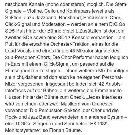
mischbare Kanäle (mono oder stereo) möglich. Die Stem-
Signale – Violine, Cello und Kontrabass jeweils als
Sektion, dazu Jazzband, Rockband, Percussion, Chor,
Click-Signal und Moderation – werden an einem DiGiCo
SD5-Pult hinter der Bühne erstellt. Zusätzlich ist dort ein
zweites SD5 sowie eine SD12-Konsole vorhanden – ein
Pult für die erwähnte Orchester-Fraktion, eines für die
Lead-Vocals und eines für die 48 Mikrofonsignale des
350-Personen-Chors. Die Chor-Performer haben lediglich
In-Ears mit einem Click-Signal, um passend auf die
Filmsequenzen zu singen – einen weiteren Mix benötigen
sie nicht, daher sind dort auch keine eigenen Personal-
Mixer vorgesehen. Insgesamt befinden sich 42 Anubis-
Interfaces auf der Bühne, ein weiteres bei Emmanuelle
Husson hinter der Bühne zum Check. „Jedes Interfaces
wird von einem oder zwei Musikern vom Orchester
verwendet. Die Percussion-Sektion, der Chor und die
Rock- und Jazz Band verwendeten ein anderes System –
eine DiGiCo-Stagebox und Sennheiser EK1039-
Monitorsysteme“, so Florian Baume.