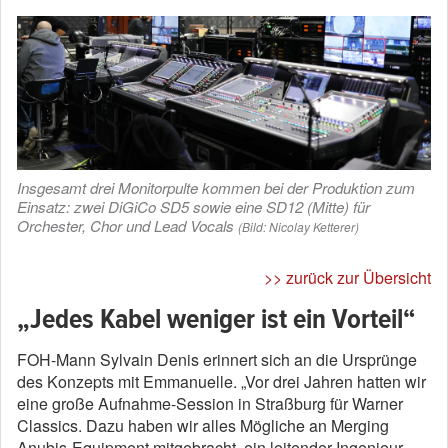
Insgesamt drei Monitorpulte kommen bei der Produktion zum
Einsatz: zwei DiGiCo SD5 sowie eine SD12 (Mitte) für
Orchester, Chor und Lead Vocals
(Bild: Nicolay Ketterer)
>> zurück zur Übersicht
„Jedes Kabel weniger ist ein Vorteil“
FOH-Mann Sylvain Denis erinnert sich an die Ursprünge
des Konzepts mit Emmanuelle. „Vor drei Jahren hatten wir
eine große Aufnahme-Session in Straßburg für Warner
Classics. Dazu haben wir alles Mögliche an Merging
Anubis-Equipment mitgebracht, ein leitender Ingenieur