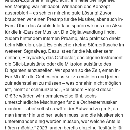
von Merging war mit dabei. Wir haben das Konzept
ausprobiert – es schien mir eine gute Lösung! Zuvor
brauchten wir einen Preamp für die Musiker, aber auch In-
Ears. Über das Anubis-Interface sparen wir uns den Akku
für die In-Ears der Musiker. Die Digitalwandlung findet
zudem hinter dem internen Preamp, also praktisch direkt
beim Mikrofon, statt. Es entstehen keine Störgeräusche im
weiteren Signalweg. Dazu ist es für die Musiker sehr
einfach, Playbacks, das Orchester, das eigene Instrument,
die Click-Lautstärke oder die Mikrofonlautstärke des
Dirigenten einzustellen. Wir sparen so die Zeit, einen In-
Ear-Mix für die Orchestermusiker zu erstellen und jeden
zufriedenstellen zu müssen – was ohnehin nicht möglich
ist“, meint er schmunzelnd. „Bei einem Projekt dieser
Größe würden wir normalerweise fünf, sechs
unterschiedliche Mischungen für die Orchestermusiker
machen – aber selbst so wäre der Aufwand zu groß, da
man immer hin und her laufen muss, und die Musiker sich
untereinander einig werden müssen, wer welche Anteile
hören möchte.“ 2023 fanden bereits einzelne Testläufe für