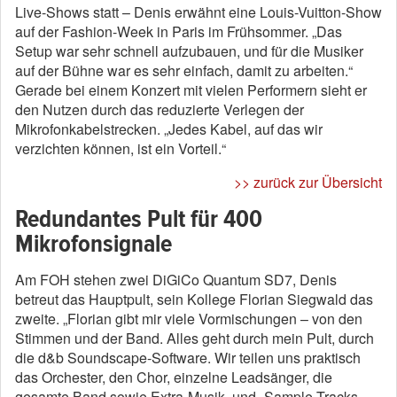
Live-Shows statt – Denis erwähnt eine Louis-Vuitton-Show
auf der Fashion-Week in Paris im Frühsommer. „Das
Setup war sehr schnell aufzubauen, und für die Musiker
auf der Bühne war es sehr einfach, damit zu arbeiten.“
Gerade bei einem Konzert mit vielen Performern sieht er
den Nutzen durch das reduzierte Verlegen der
Mikrofonkabelstrecken. „Jedes Kabel, auf das wir
verzichten können, ist ein Vorteil.“
>> zurück zur Übersicht
Redundantes Pult für 400
Mikrofonsignale
Am FOH stehen zwei DiGiCo Quantum SD7, Denis
betreut das Hauptpult, sein Kollege Florian Siegwald das
zweite. „Florian gibt mir viele Vormischungen – von den
Stimmen und der Band. Alles geht durch mein Pult, durch
die d&b Soundscape-Software. Wir teilen uns praktisch
das Orchester, den Chor, einzelne Leadsänger, die
gesamte Band sowie Extra-Musik- und -Sample-Tracks,