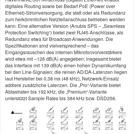
digitales Routing sowie bei Bedarf PoE (Power over
Ethernet)-Stromversorgung, die statt oder als Redundanz
zum herkömmlichen Netzteilanschluss betrieben werden
kann. Eine alternative Version (Anubis SPS – „Seamless
Protection Switching“) bietet zwei RJ45-Anschlüsse, als
Redundanz etwa für Broadcast-Anwendungen. Die
Spezifikationen sind vielversprechend – das
Eingangsrauschen des internen Mikrofonvorverstärkers
wird etwa mit –128 dB(A) angegeben; insgesamt bietet
das Interface mit 139 dB(A) einen hohen Dynamikumfang
bei den Line-Signalen; die reinen AD/DA-Latenzen liegen
laut Hersteller bei 0,38 ms (48 kHz), Netzwerk-Einsatz
addiere zusätzliche Latenzen. Die „Pro“-Variante bietet
Abtastraten bis 192 kHz, die „Premium“-Variante
unterstützt Sample Rates bis 384 kHz bzw. DSD256.