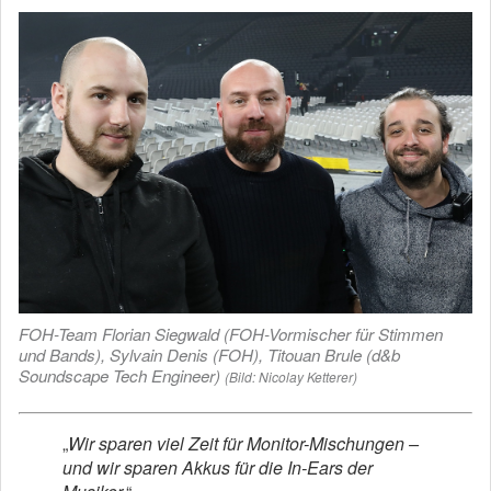
FOH-Team Florian Siegwald (FOH-Vormischer für Stimmen
und Bands), Sylvain Denis (FOH), Titouan Brule (d&b
Soundscape Tech Engineer)
(Bild: Nicolay Ketterer)
„
Wir sparen viel Zeit für Monitor-Mischungen –
und wir sparen Akkus für die In-Ears der