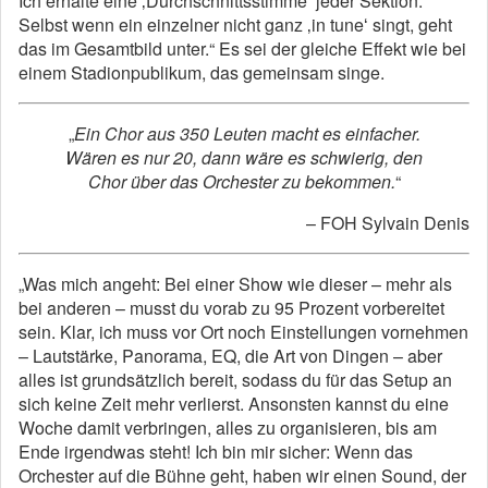
Ich erhalte eine ‚Durchschnittsstimmeʻ jeder Sektion.
Selbst wenn ein einzelner nicht ganz ‚in tuneʻ singt, geht
das im Gesamtbild unter.“ Es sei der gleiche Effekt wie bei
einem Stadionpublikum, das gemeinsam singe.
„
Ein Chor aus 350 Leuten macht es einfacher.
Wären es nur 20, dann wäre es schwierig, den
Chor über das Orchester zu bekommen.
“
– FOH Sylvain Denis
„Was mich angeht: Bei einer Show wie dieser – mehr als
bei anderen – musst du vorab zu 95 Prozent vorbereitet
sein. Klar, ich muss vor Ort noch Einstellungen vornehmen
– Lautstärke, Panorama, EQ, die Art von Dingen – aber
alles ist grundsätzlich bereit, sodass du für das Setup an
sich keine Zeit mehr verlierst. Ansonsten kannst du eine
Woche damit verbringen, alles zu organisieren, bis am
Ende irgendwas steht! Ich bin mir sicher: Wenn das
Orchester auf die Bühne geht, haben wir einen Sound, der