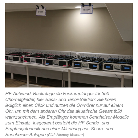
HF-Aufwand: Backstage die Funkempfänger für 350
Chormitglieder, hier Bass- und Tenor-Sektion: Sie hören
lediglich einen Click und nutzen die Ohrhörer nur auf einem
Ohr, um mit dem anderen Ohr das akustische Gesamtbild
wahrzunehmen. Als Empfänger kommen Sennheiser-Modelle
zum Einsatz, insgesamt besteht die HF-Sende- und
Empfangstechnik aus einer Mischung aus Shure- und
Sennheiser-Anlagen
(Bild: Nicolay Ketterer)