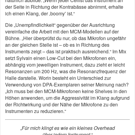
natürlich abbilde. „Wenn jeder Cellist das Instrument an
der Seite in Richtung der Kontrabässe abnimmt, erhalte
ich einen Klang, der ‚boomyʻ ist.“
Die „Unempfindlichkeit“ gegenüber der Ausrichtung
vereinfache die Arbeit mit den MCM-Modellen auf der
Bühne. „Hier überprüfst du nur, ob das Mikrofon ungefähr
an der gleichen Stelle ist – ob es in Richtung des
Instruments zeigt – das ist praktisch ausreichend.“ Im Mix
setzt Sylvain einen Low-Cut bei den Mikrofonen ein,
abhängig vom jeweiligen Instrument, dazu zieht er leicht
Resonanzen um 200 Hz, was die Resonanzfrequenz der
Halle darstelle. Worin besteht ein Unterschied zur
Verwendung von DPA-Exemplaren seiner Meinung nach?
„Ich muss bei den MCM-Mikrofonen keine Shelves in den
Höhen anwenden, um die Aggressivität im Klang aufgrund
der Richtwirkung und der Nähe der Mikrofone zu den
Instrumenten zu reduzieren.“
„
Für mich klingt es wie ein kleines Overhead
über jedem Instrument.
“