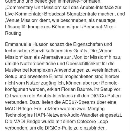
Surround und beliebigen Immersive-Formaten,
„Commentary Unit Mission“ soll das Anubis-Interface zur
Live-Kommentator-Broadcast-Signalzentrale machen, und
„Venue Mission“ dient, wie beschrieben, als neuartige
Lösung für komplexes Bühnensignal-/Personal-Mixer-
Routing.
Emmanuelle Husson schätzt die Eigenschaften und
technischen Spezifikationen des Geräts. Die „Venue
Mission“ kam als Alternative zur „Monitor Mission“ hinzu,
um die Nutzeroberfläche und Übersichtlichkeit für die
Musiker bei komplexen Anwendungen zu vereinfachen.
Setup und erweiterte Einstellmöglichkeiten sind hierbei
nicht vom Nutzer zugänglich, können aber per Remote
konfiguriert werden, erklärt Florian Baume. Im Setup vor
Ort wurden die Anubis-Interfaces mit den DiGiCo-Pulten
verbunden. Dazu liefen die AES67-Streams über eine
MADI-Bridge. Für Letztere wurden zwei Merging
Technologies HAPI-Netzwerk-Audio-Wandler eingesetzt.
Die MADI-Bridge wurde mit einem Optocore-Loop
verbunden, um die DiGiCo-Pulte zu einzubinden.