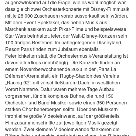
augenzwinkernd auf die Frage, wie es wohl möglich war,
dass gleich zwei Orchesterkonzerte mit Disney-Filmmusik
mit je 28.000 Zuschauern vorab ausverkauft sein würden.
Mit dem Event-Spektakel, das neben Musik aus
Märchenklassikern auch Pixar-Filme und beispielsweise
Star Wars beinhaltet, feiert der Walt-Disney-Konzern sein
100jähriges Bestehen. Im nahegelegenen Disneyland
Resort Paris finden zum Jubiläum ebenfalls
Feierlichkeiten statt, die Orchestermusik-Veranstaltung ist
davon allerdings unabhängig. Die Konzerte finden an
einem Novemberwochenende 2023 in der „Paris La
Défense“-Arena statt, ein Rugby-Stadion des Vereins
„Racing 92“, mit verschließbarem Dach im westlichen
Vorort Nanterre. Dafür waren mehrere Tage Aufbau
vorgesehen, für die komplexe Bühne, die rund 150
Orchester- und Band-Musiker sowie einen 350 Personen
starken Chor beherbergen sollte. Über den Musikern
thront eine große Videoleinwand, auf der größtenteils
Filmzusammenschnitte zur jeweiligen Musik gezeigt
werden. Zwei kleinere Videoleinwände flankieren die
Bühne links und rechts, dort sind vor allem Live-Bilder der