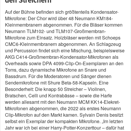
Auf der Bühne befinden sich größtenteils Kondensator-
Mikrofone: Der Chor wird über 48 Neumann KM184-
Kleinmembranern abgenommen. Für die Bläser kommen
Neumann TLM102- und TLM107-Großmembran-
Mikrofone zum Einsatz. Holzbläser werden mit Schoeps
CMC6-Kleinmembranern abgenommen. An Schlagzeug
und Percussion findet sich eine Mischung, beispielsweise
AKG C414-Großmembran-Kondensator-Mikrofonen als
Overheads sowie DPA 4099-Clip-On-Exemplaren an den
Toms, dazu dynamische Mikrofone an Snare und
Bassdrum. Für die Moderatoren und Sänger dienen
Sendemikrofone mit Shure Beta-58-Kapseln. Eine
Besonderheit: Die knapp 50 Streicher – Violinen,
Bratschen, Celli und Kontrabässe – sowie die Harfe
werden allesamt mit den Neumann MCM KK14-Elekret-
Mikrofonen abgenommen, die 2022 als erstes Neumann
Clip-Mikrofon auf den Markt kamen. Sylvain Denis besitzt
selbst ein Exemplar der kompakten Mikrofone. „Im letzten
Jahr war ich bei einer Harry-Potter-Konzerttour – dafür hat