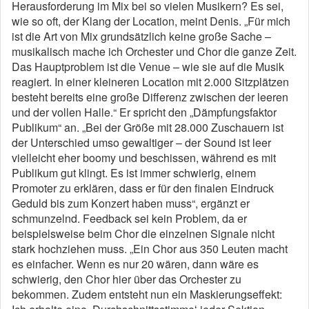
Herausforderung im Mix bei so vielen Musikern? Es sei,
wie so oft, der Klang der Location, meint Denis. „Für mich
ist die Art von Mix grundsätzlich keine große Sache –
musikalisch mache ich Orchester und Chor die ganze Zeit.
Das Hauptproblem ist die Venue – wie sie auf die Musik
reagiert. In einer kleineren Location mit 2.000 Sitzplätzen
besteht bereits eine große Differenz zwischen der leeren
und der vollen Halle.“ Er spricht den „Dämpfungsfaktor
Publikum“ an. „Bei der Größe mit 28.000 Zuschauern ist
der Unterschied umso gewaltiger – der Sound ist leer
vielleicht eher boomy und beschissen, während es mit
Publikum gut klingt. Es ist immer schwierig, einem
Promoter zu erklären, dass er für den finalen Eindruck
Geduld bis zum Konzert haben muss“, ergänzt er
schmunzelnd. Feedback sei kein Problem, da er
beispielsweise beim Chor die einzelnen Signale nicht
stark hochziehen muss. „Ein Chor aus 350 Leuten macht
es einfacher. Wenn es nur 20 wären, dann wäre es
schwierig, den Chor hier über das Orchester zu
bekommen. Zudem entsteht nun ein Maskierungseffekt: