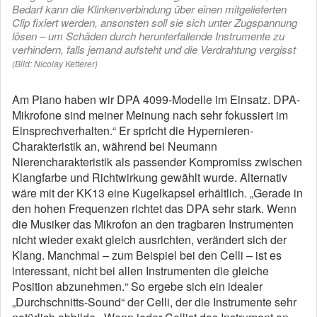
Bedarf kann die Klinkenverbindung über einen mitgelieferten
Clip fixiert werden, ansonsten soll sie sich unter Zugspannung
lösen – um Schäden durch herunterfallende Instrumente zu
verhindern, falls jemand aufsteht und die Verdrahtung vergisst
(Bild: Nicolay Ketterer)
Am Piano haben wir DPA 4099-Modelle im Einsatz. DPA-
Mikrofone sind meiner Meinung nach sehr fokussiert im
Einsprechverhalten.“ Er spricht die Hypernieren-
Charakteristik an, während bei Neumann
Nierencharakteristik als passender Kompromiss zwischen
Klangfarbe und Richtwirkung gewählt wurde. Alternativ
wäre mit der KK13 eine Kugelkapsel erhältlich. „Gerade in
den hohen Frequenzen richtet das DPA sehr stark. Wenn
die Musiker das Mikrofon an den tragbaren Instrumenten
nicht wieder exakt gleich ausrichten, verändert sich der
Klang. Manchmal – zum Beispiel bei den Celli – ist es
interessant, nicht bei allen Instrumenten die gleiche
Position abzunehmen.“ So ergebe sich ein idealer
„Durchschnitts-Sound“ der Celli, der die Instrumente sehr