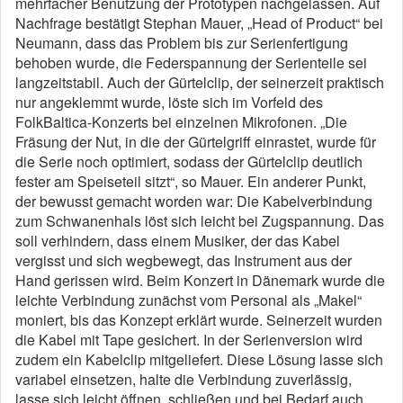
mehrfacher Benutzung der Prototypen nachgelassen. Auf
Nachfrage bestätigt Stephan Mauer, „Head of Product“ bei
Neumann, dass das Problem bis zur Serienfertigung
behoben wurde, die Federspannung der Serienteile sei
langzeitstabil. Auch der Gürtelclip, der seinerzeit praktisch
nur angeklemmt wurde, löste sich im Vorfeld des
FolkBaltica-Konzerts bei einzelnen Mikrofonen. „Die
Fräsung der Nut, in die der Gürtelgriff einrastet, wurde für
die Serie noch optimiert, sodass der Gürtelclip deutlich
fester am Speiseteil sitzt“, so Mauer. Ein anderer Punkt,
der bewusst gemacht worden war: Die Kabelverbindung
zum Schwanenhals löst sich leicht bei Zugspannung. Das
soll verhindern, dass einem Musiker, der das Kabel
vergisst und sich wegbewegt, das Instrument aus der
Hand gerissen wird. Beim Konzert in Dänemark wurde die
leichte Verbindung zunächst vom Personal als „Makel“
moniert, bis das Konzept erklärt wurde. Seinerzeit wurden
die Kabel mit Tape gesichert. In der Serienversion wird
zudem ein Kabelclip mitgeliefert. Diese Lösung lasse sich
variabel einsetzen, halte die Verbindung zuverlässig,
lasse sich leicht öffnen, schließen und bei Bedarf auch