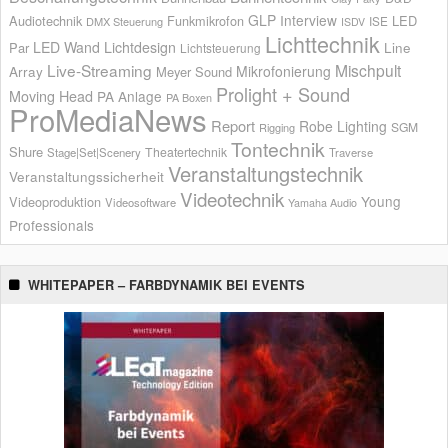
GLP
Interview
Audiotechnik
Funkmikrofon
LED
ISE
DMX Steuerung
ISDV
Lichttechnik
LED Wand
Lichtdesign
Par
Line
Lichtsteuerung
Live-Streaming
Mischpult
Mikrofonierung
Array
Meyer Sound
Prolight + Sound
Moving Head
PA Anlage
PA Boxen
ProMediaNews
Report
Robe Lighting
SGM
Rigging
Tontechnik
Shure
Theatertechnik
Stage|Set|Scenery
Traverse
Veranstaltungstechnik
Veranstaltungssicherheit
Videotechnik
Young
Videoproduktion
Videosoftware
Yamaha Audio
Professionals
WHITEPAPER – FARBDYNAMIK BEI EVENTS