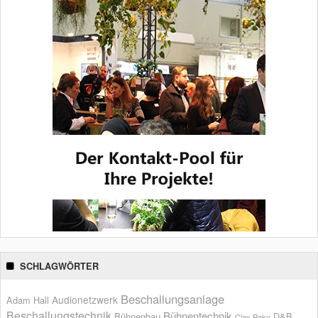
SCHLAGWÖRTER
Beschallungsanlage
Audionetzwerk
Adam Hall
Beschallungstechnik
Bühnentechnik
Bühnenbau
D&B
Clay Paky